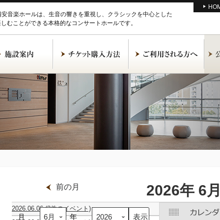
HO
M浦安音楽ホールは、生音の響きを重視し、クラシックを中心とした
楽しむことができる本格的なコンサートホールです。
2026年 6
前の月
2026.06.06
(2件のイベント)
月
ア
坪
年