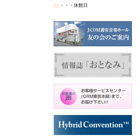
イ
イ
ト)
ト)
ト)
ト)
ト)
・・・休館日
ベ
ベ
ン
ン
ト)
ト)