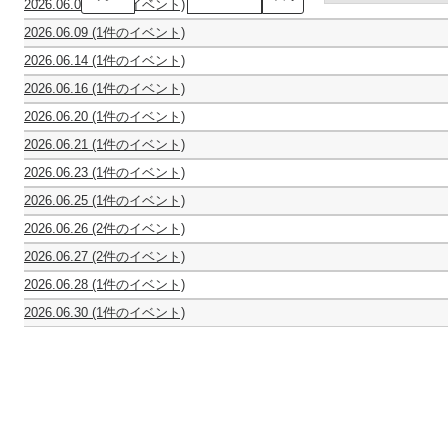
2026.06.07
(1件のイベント)
ン
川
動
サ
真
2026.06.09
(1件のイベント)
物
ン
理
休
の
ブ
子
2026.06.14
(1件のイベント)
館
謝
ル・
ギ
2
日
肉
ゴ
タ
2026.06.16
(1件のイベント)
台
祭
ン
ー
Bel
で
サ
ベ
リ
2026.06.20
(1件のイベント)
Tempo
奏
ン
ェ
サ
ズ
vol.9
で
＝
第
イ
2026.06.21
(1件のイベント)
ー
歌
る
サ
18
タ
合
ラ
宴
極
ー
回
ル
2026.06.23
(1件のイベント)
唱
シ
上
ン
定
in
休
団
ア
の
ス
2026.06.25
(1件のイベント)
期
千
館
イ
ン
POPs&Classic
の
噓
演
葉
日
ク
ブ
TOUR
2026.06.26
(2件のイベント)
気
つ
奏
Vol.2
ト
ラ
2026
噓
～
晴
き
会
～
ゥ
ス・
2026.06.27
(2件のイベント)
つ
い
ら
は
演
ス
ア
第
Ensemble
き
の
し
誰
奏
第
ニ
2026.06.28
(1件のイベント)
2
Concert
は
ち
名
だ？
活
10
マ
MUSICHIBA
回
Vol.2
誰
舞
曲
動
回
関
2026.06.30
(1件のイベント)
vol.7
マ
う
だ？
う
と
25
フ
東
～
ン
ら
物
と
周
レ
公
私
ド
や
語
も
年
ン
演
っ
リ
す
～
に
記
ド
て、
ン
の
「あ
フ
念
リ
い
室
仲
わ
ル
～
ー
い
内
間
ひ
ー
コ
ネ。
楽
た
２」
ト
ン
～
の
ち
上
ア
サ