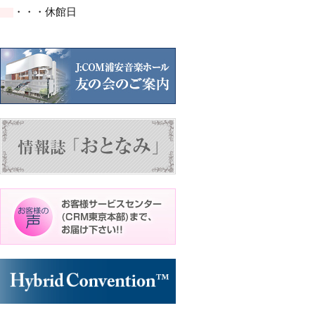
イ
イ
ト)
ト)
ト)
ト)
ト)
・・・休館日
ベ
ベ
ン
ン
ト)
ト)