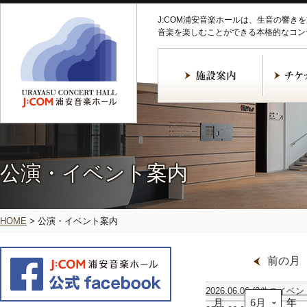
J:COM浦安音楽ホールは、生音の響き
音楽を楽しむことができる本格的なコン
公演・イベント案内
HOME
>
公演・イベント案内
前の月
2026.06.06
(2件のイベン
月
ア
坪
年