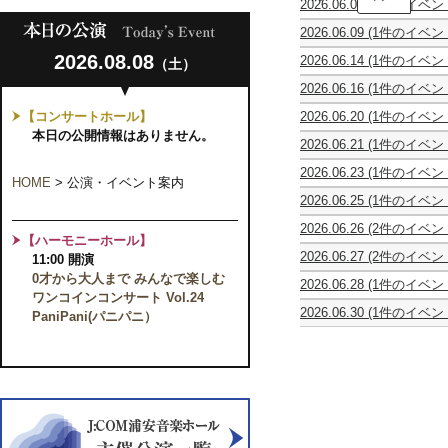
2026.06.07
(1件のイベン
ン
川
動
サ
真
2026.06.09
(1件のイベン
物
ン
理
休
の
ブ
子
2026.08.08
2026.06.14
(1件のイベン
（土）
館
謝
ル・
ギ
2
日
肉
ゴ
タ
2026.06.16
(1件のイベン
台
祭
ン
ー
Bel
で
サ
ベ
リ
【コンサートホール】
2026.06.20
(1件のイベン
Tempo
奏
ン
ェ
サ
ズ
vol.9
本日の公開情報はありません。
で
＝
第
イ
2026.06.21
(1件のイベン
ー
歌
る
サ
18
タ
合
ラ
宴
極
ー
回
ル
2026.06.23
(1件のイベン
唱
シ
上
HOME
>
公演・イベント案内
ン
定
in
休
団
ア
の
ス
2026.06.25
(1件のイベン
期
千
館
イ
ン
POPs&Classic
の
噓
演
葉
日
ク
ブ
TOUR
2026.06.26
(2件のイベン
気
つ
奏
Vol.2
ト
ラ
【ハーモニーホール】
2026
噓
～
晴
き
会
～
ゥ
ス・
2026.06.27
(2件のイベン
11:00 開演
つ
い
ら
は
演
ス
ア
第
Ensemble
き
の
し
誰
奏
0才から大人まで みんなで楽しむ
第
ニ
2026.06.28
(1件のイベン
2
Concert
は
ち
名
だ？
活
10
ワンコインコンサート Vol.24
マ
MUSICHIBA
回
Vol.2
誰
舞
曲
動
回
関
2026.06.30
(1件のイベン
vol.7
PaniPani(パニパニ）
マ
う
だ？
う
と
25
フ
東
～
ン
ら
物
と
周
レ
公
私
ド
や
語
も
年
ン
演
っ
リ
す
～
に
記
ド
て、
ン
の
「あ
フ
念
リ
い
室
仲
わ
ル
～
ー
い
内
間
ひ
ー
コ
ネ。
楽
た
２」
ト
ン
～
の
ち
上
ア
サ