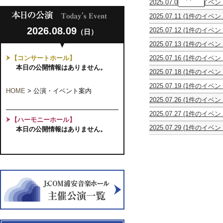
2025.07.06
(1件のイベン
Libera
に
合
第
じ
2025.07.11
(1件のイベン
唱
3
お
浦
団
回
と
2026.08.09
2025.07.12
(1件のイベン
（日）
安
ミ
演
vol.7「う
Yuuki
混
モ
奏
み」
2025.07.13
(1件のイベン
Arai
声
ザ
会
～
柳
Folk
合
FIRST
ワ
【コンサートホール】
2025.07.16
(1件のイベン
亭
Concert
唱
CONCERT
ー
女
小
本日の公開情報はありません。
2025
団
ク
2025.07.18
(1件のイベン
声
痴
～
第
シ
し
コ
楽
こ
13
ョ
2025.07.19
(1件のイベン
ん
ー
独
の
HOME
>
公演・イベント案内
回
ッ
リ
う
ラ
演
歌
演
2025.07.26
(1件のイベン
プ
サ
ら
ス
会
を
奏
ピ
＆
イ
や
マ
風
会
2025.07.27
(1件のイベン
テ
コ
ク
す
ー
【ハーモニーホール】
に
ピ
ィ
ン
ル
お
ド
の
2025.07.29
(1件のイベン
本日の公開情報はありません。
テ
ナ・
サ
ア
と
レ
せ
ピ
ィ
ピ
ー
ー
マ
第
て
テ
ナ・
ア
ト
ト
ル
7
～
ィ
ピ
ノ
～
大
シ
回
ナ・
ア
コ
作
ェ
定
ピ
ノ
ン
戦
Vol.25
期
ア
コ
ペ
親
中
演
ノ
ン
テ
子
村
奏
コ
ペ
ィ
で
滉
会
ン
テ
シ
フ
己
ペ
ィ
ョ
ァ
（津
テ
シ
ン
ッ
軽
ィ
ョ
【共
シ
三