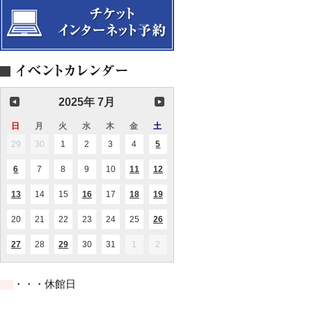
シ
ン
催
ョ
味
ョ
【共
事
ン
線・
ン
催
業】
シ
民
【共
事
ョ
謡
催
業】
ー
歌
事
手）
業】
2025年 7月
日
日
月
月
火
火
水
水
木
木
金
金
土
土
曜
曜
曜
曜
曜
曜
曜
29
2025.06.29
30
2025.06.30
1
2025.07.01
2
2025.07.02
3
2025.07.03
4
2025.07.04
5
2025.07.05
(2
日
日
日
日
日
日
日
件
の
6
2025.07.06
7
2025.07.07
8
2025.07.08
9
2025.07.09
10
2025.07.10
11
2025.07.11
12
2025.07.12
(1
(1
(1
イ
件
件
件
ベ
の
の
の
ン
13
2025.07.13
14
2025.07.14
15
2025.07.15
16
2025.07.16
17
2025.07.17
18
2025.07.18
19
2025.07.19
(1
(1
(1
(1
イ
イ
イ
ト)
件
件
件
件
ベ
ベ
ベ
の
の
の
の
ン
ン
ン
20
2025.07.20
21
2025.07.21
22
2025.07.22
23
2025.07.23
24
2025.07.24
25
2025.07.25
26
2025.07.26
(1
イ
イ
イ
イ
ト)
ト)
ト)
件
ベ
ベ
ベ
ベ
の
ン
ン
ン
ン
27
2025.07.27
28
2025.07.28
29
2025.07.29
30
2025.07.30
31
2025.07.31
1
2025.08.01
2
2025.08.02
(1
(1
イ
ト)
ト)
ト)
ト)
件
件
ベ
の
の
ン
イ
イ
ト)
・・・休館日
ベ
ベ
ン
ン
ト)
ト)