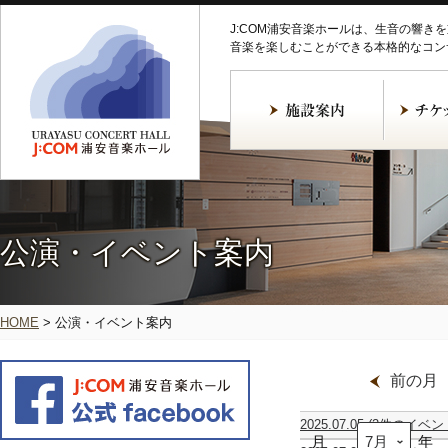
J:COM浦安音楽ホールは、生音の響き
音楽を楽しむことができる本格的なコン
公演・イベント案内
HOME
>
公演・イベント案内
前の月
2025.07.05
(2件のイベン
月
Cantus
ciel
年