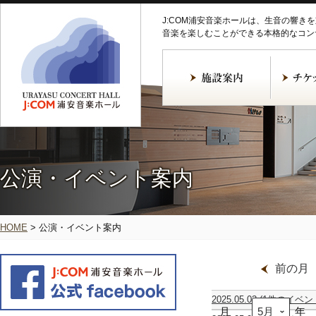
J:COM浦安音楽ホールは、生音の響き
音楽を楽しむことができる本格的なコン
公演・イベント案内
HOME
>
公演・イベント案内
前の月
2025.05.03
(1件のイベン
月
堀
年