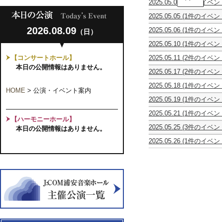
2025.05.04
(2件のイベン
田
シ
村
京
2025.05.05
(1件のイベン
ン
山
子
創
フ
弘
&
2026.08.09
2025.05.06
(1件のイベン
（日）
立
ォ
卒
黒
マ
30
ニ
寿
田
2025.05.10
(1件のイベン
ン
周
エ
記
公
1620
ド
年
ッ
念
子
【コンサートホール】
2025.05.11
(2件のイベン
年
リ
記
タ
演
ジ
歌
歌
代
本日の公開情報はありません。
ン
念
21
奏
ョ
2025.05.17
(2件のイベン
と
と
を
室
合
第
会
イ
Sun
鎌
劇
劇
駆
内
唱
25
ン
2025.05.18
(1件のイベン
Bones
田
の
の
け
楽
HOME
>
公演・イベント案内
団
回
ト
第
Trombone
幸
あ
あ
抜
の
イ
定
2025.05.19
(1件のイベン
コ
4
Torio
恵
い
い
け
宴
ク
期
第
ン
回
×
ソ
う
う
た
ト
2025.05.21
(1件のイベン
演
15
サ
か
ク
プ
え
え
「若
【ハーモニーホール】
ゥ
KO-
奏
回
ー
つ
ル
ラ
お
お
き
2025.05.25
(3件のイベン
ス
本日の公開情報はありません。
ICHIRO
会
「惑
ト
し
ト
ノ・
ぺ
ぺ
作
UME
桐
ヴ
第
YAMAMOTO
星
か
ワ・
リ
ら
ら
曲
2025.05.26
(1件のイベン
の
榮
ォ
12
Trombone
の
チ
ジ
サ
第
第
者
宮
会
哲
ー
回
Recital
会」
ェ
ャ
イ
２
２
た
原
琴
也
カ
演
2025
コ
ン
ポ
タ
回
回
ち
詩
と
ピ
ル
奏
ン
バ
ン "Fete
ル
公
公
の
子
三
ア
コ
会
サ
ー
des
演
演
挑
ヴ
味
ノ
ン
-
ー
オ
Trombones"
オ
オ
戦」
ァ
線
リ
サ
歌
ト
ー
ペ
ペ
イ
の
サ
ー
い
ケ
レ
レ
オ
発
イ
ト
継
ス
ッ
ッ
リ
表
タ
～
ぐ
ト
タ
タ
ン
会
ル
サ
未
ラ