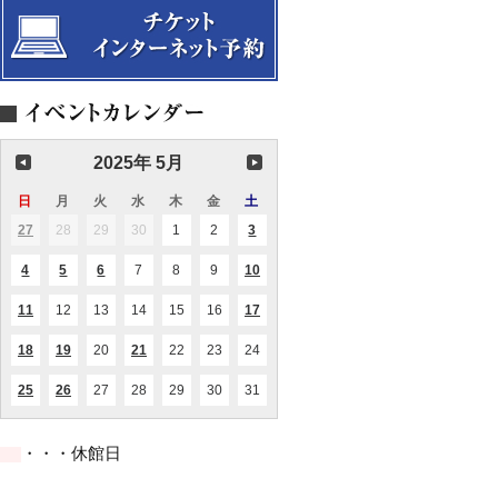
『白
『白
リ
2025
ッ
来
演
雪
雪
サ
～
ク
に
奏
姫』
姫』
イ
恩
ス
向
会
タ
師
カ
け
ル
ギ
ル
て-
2025
グ
テ
ラ・
ッ
カ
ト
ツ
と
ァ
の
2025年 5月
ラ
共
ヴ
演
日
日
月
月
火
火
水
水
木
木
金
金
土
土
ァ
曜
曜
曜
曜
曜
曜
曜
氏
27
2025.04.27
28
2025.04.28
29
2025.04.29
30
2025.04.30
1
2025.05.01
2
2025.05.02
3
2025.05.03
(1
(1
を
日
日
日
日
日
日
日
件
件
迎
の
の
4
2025.05.04
5
2025.05.05
6
2025.05.06
7
2025.05.07
8
2025.05.08
9
2025.05.09
10
2025.05.10
(2
(1
(1
(1
え
イ
イ
件
件
件
件
て
ベ
ベ
の
の
の
の
～
ン
ン
11
2025.05.11
12
2025.05.12
13
2025.05.13
14
2025.05.14
15
2025.05.15
16
2025.05.16
17
2025.05.17
(2
(2
イ
イ
イ
イ
ト)
ト)
件
件
ベ
ベ
ベ
ベ
の
の
ン
ン
ン
ン
18
2025.05.18
19
2025.05.19
20
2025.05.20
21
2025.05.21
22
2025.05.22
23
2025.05.23
24
2025.05.24
(1
(1
(1
イ
イ
ト)
ト)
ト)
ト)
件
件
件
ベ
ベ
の
の
の
ン
ン
25
2025.05.25
26
2025.05.26
27
2025.05.27
28
2025.05.28
29
2025.05.29
30
2025.05.30
31
2025.05.31
(3
(1
イ
イ
イ
ト)
ト)
件
件
ベ
ベ
ベ
の
の
ン
ン
ン
イ
イ
ト)
ト)
ト)
・・・休館日
ベ
ベ
ン
ン
ト)
ト)