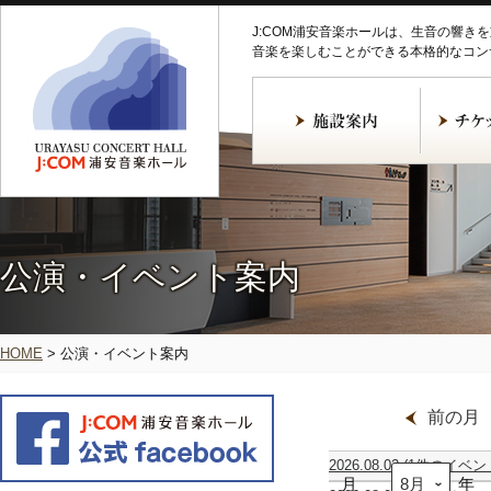
J:COM浦安音楽ホールは、生音の響き
音楽を楽しむことができる本格的なコン
公演・イベント案内
HOME
>
公演・イベント案内
前の月
2026.08.02
(1件のイベン
月
ギ
年