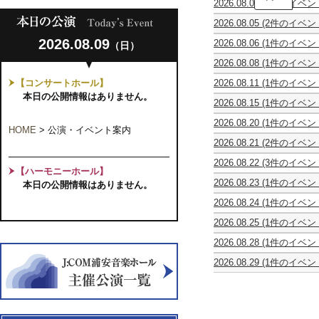
2026.08.04
(1件のイベン
タ
第
ー
2026.08.05
(2件のイベン
51
コ
第
stella
回
ン
2026.08.09
2026.08.06
(1件のイベン
（日）
51
星
全
ク
第
回
め
日
ー
2026.08.08
(1件のイベン
51
全
ぐ
本
ル
0
回
日
り
ジ
優
【コンサートホール】
2026.08.11
(1件のイベン
才
全
本
の
ュ
勝
休
か
本日の公開情報はありません。
日
ジ
物
ニ
者
2026.08.15
(1件のイベン
館
ら
本
ュ
語
ア
の
第
日
大
ジ
ニ
ク
競
2026.08.20
(1件のイベン
4
人
ュ
HOME
>
公演・イベント案内
ア
ラ
演
Episode
回
ま
ニ
ク
ッ
2026.08.21
(2件のイベン
Vol.22
0
千
で
ア
ラ
シ
Episode
ピ
～
葉
み
ク
ッ
2026.08.22
(3件のイベン
ク
0
ア
ギ
大
ん
【ハーモニーホール】
ラ
シ
千
祝
Oboe
音
ノ
タ
学
な
ッ
2026.08.23
(1件のイベン
ク
本日の公開情報はありません。
葉
第
Trio
楽
＆
ー
教
で
シ
ほ
音
ジ
35
Concert
コ
チ
界
育
楽
2026.08.24
(1件のイベン
ク
し
楽
ュ
回
ン
ェ
の
学
し
カ
音
お
コ
ニ
ウ
ク
ロ
未
部
2026.08.25
(1件のイベン
む
ル
楽
と
ン
ア・
ク
ー
合
来
音
休
ワ
テ
コ
Vol.6
ク
ス
ラ
ル
同
を
楽
2026.08.28
(1件のイベン
館
ン
ッ
ン
～
ー
ト
イ
千
発
担
科
リ
日
コ
ト
ク
大
ル
リ
ナ
葉
表
う
2026.08.29
(1件のイベン
OB
ズ
イ
カ
ー
人
千
ン
独
本
会
俊
ヴ
コ
ム
ン
オ
ル
に
葉
グ
立
選
英
ォ
ン
ワ
コ
ス
千
な
本
ス
記
奏
ー
サ
ー
ン
第
葉
っ
選
第
念
者
チ
ー
ク
サ
11
本
た
24
日
の
ェ・
ト
シ