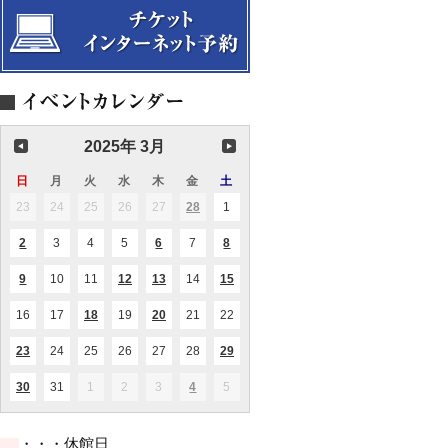
ー
回
選
貴
回
ウ
競
リ
ョ
ト
演
方
定
ク
演！
ー
ッ
Vol.24
奏
に
期
ラ
～
リ
プ
会
贈
演
イ
カ
み
PaniPani(パ
る
奏
ナ
ヴ
ん
ニ
絵
会
文
ォ
な
パ
本
化
ー
で
ニ
～”100
イ
カ
ド
万
ベ
ル
ン
回
ン
2025年 3月
コ
ド
生
ト
ン
コ
き
サ
2026
日
日
月
月
火
火
水
水
木
木
金
金
土
土
た
ー
曜
曜
曜
曜
曜
曜
曜
ね
ト
23
2025.02.23
24
2025.02.24
25
2025.02.25
26
2025.02.26
27
2025.02.27
28
2025.02.28
1
2025.03.01
(1
こ”
日
日
日
日
日
日
日
Vol.17
件
の
2
2025.03.02
3
2025.03.03
4
2025.03.04
5
2025.03.05
6
2025.03.06
7
2025.03.07
8
2025.03.08
(1
(1
(1
イ
件
件
件
ベ
の
の
の
ン
9
2025.03.09
10
2025.03.10
11
2025.03.11
12
2025.03.12
13
2025.03.13
14
2025.03.14
15
2025.03.15
(1
(1
(1
(1
イ
イ
イ
ト)
件
件
件
件
ベ
ベ
ベ
の
の
の
の
ン
ン
ン
16
2025.03.16
17
2025.03.17
18
2025.03.18
19
2025.03.19
20
2025.03.20
21
2025.03.21
22
2025.03.22
(1
(1
イ
イ
イ
イ
ト)
ト)
ト)
件
件
ベ
ベ
ベ
ベ
の
の
ン
ン
ン
ン
23
2025.03.23
24
2025.03.24
25
2025.03.25
26
2025.03.26
27
2025.03.27
28
2025.03.28
29
2025.03.29
(2
(2
イ
イ
ト)
ト)
ト)
ト)
件
件
ベ
ベ
の
の
ン
ン
30
2025.03.30
31
2025.03.31
1
2025.04.01
2
2025.04.02
3
2025.04.03
4
2025.04.04
5
2025.04.05
(2
(1
イ
イ
ト)
ト)
件
件
ベ
ベ
の
の
ン
ン
イ
イ
ト)
ト)
・・・休館日
ベ
ベ