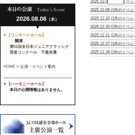
2025.12.07
(1件のイベン
1
ン
「音
部：
サ
2025.12.08
(1件のイベン
の
Candlelight:
ン
リ
美
夢
ブ
2026.08.06
2025.12.16
(1件のイベン
（木）
ー
術
と
ル
寺
デ
館」
魔
ロ
2025.12.20
(2件のイベン
子
レ
華
法
ジ
市
市
屋
2025
麗
の
エ
【コンサートホール】
2025.12.21
(2件のイベン
民
民
お
冬
な
世
1st
山
混
音
音
開演
と
の
る
界
ツ
2025.12.27
(1件のイベン
口
声
楽
楽
な
音
第51回全日本ジュニアクラッシク
ウ
の
ア
0
修・
合
セ
セ
み
楽
ィ
ハ
ー
音楽コンクール 千葉本選
2025.12.28
(2件のイベン
才
山
唱
ミ
ミ
プ
会
ー
ー
2025"PASSIONA
カ
市
か
口
歌
ナ
ナ
レ
ン
モ
ツ
民
ら
純
の
ー
ー
ミ
～
ニ
ゲ
活
HOME
>
公演・イベント案内
大
子・
花
2025「マ
2025「マ
ア
音
ン
動
人
建
環
マ
マ
ム
楽
第
コ
×
ま
孝
男
さ
さ
2025
の
2
ン
教
で
三
声
ん
ん
シ
都
部：
【ハーモニーホール】
サ
育
み
「い
合
ぶ
ぶ
リ
が
Candlelight:
ー
佐
ん
本日の公開情報はありません。
の
唱
ら
ら
ー
誘
久
ト
藤
な
ち
リ
す」
す」
ズ
う
石
学
で
輝
ー
参
成
川
美
譲
さ
楽
い
ダ
加
果
染
へ
の
ん
し
て」
ー
メ
発
雅
の
音
を
む
ク
ク
ン
表
嗣
旅
楽
迎
ワ
ラ
ラ
バ
コ
ピ
路
の
え
ン
ッ
ン
ー
ン
ア
世
て
コ
シ
ツ
募
サ
ノ
界
何
イ
ク
TOKIO
集
ー
講
で
ン