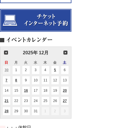
ギ
演
中！
ト
座
も
コ
タ
奏
Vol.9「舞
尋
ン
ー
会
踏
ね
サ
と
へ
て
ー
歌
の
み
ト
の
い
よ
Vol.23TriLala（ト
夕
ざ
う！
リ
べ
な
ラ
い
ラ）
～
【完
華
売
麗
御
2025年 12月
な
礼】
る
舞
日
日
月
月
火
火
水
水
木
木
金
金
土
土
曲
曜
曜
曜
曜
曜
曜
曜
の
30
2025.11.30
1
2025.12.01
2
2025.12.02
3
2025.12.03
4
2025.12.04
5
2025.12.05
6
2025.12.06
(1
(2
日
日
日
日
日
日
日
世
件
件
界
の
の
7
2025.12.07
8
2025.12.08
9
2025.12.09
10
2025.12.10
11
2025.12.11
12
2025.12.12
13
2025.12.13
(1
(1
イ
イ
へ
件
件
ベ
ベ
よ
の
の
ン
ン
14
2025.12.14
15
2025.12.15
16
2025.12.16
17
2025.12.17
18
2025.12.18
19
2025.12.19
20
2025.12.20
(1
(2
う
イ
イ
ト)
ト)
件
件
こ
ベ
ベ
の
の
そ
ン
ン
21
2025.12.21
22
2025.12.22
23
2025.12.23
24
2025.12.24
25
2025.12.25
26
2025.12.26
27
2025.12.27
(2
(1
イ
イ
～」
ト)
ト)
件
件
ベ
ベ
の
の
ン
ン
28
2025.12.28
29
2025.12.29
30
2025.12.30
31
2025.12.31
1
2026.01.01
2
2026.01.02
3
2026.01.03
(2
イ
イ
ト)
ト)
件
ベ
ベ
の
ン
ン
イ
ト)
ト)
・・・休館日
ベ