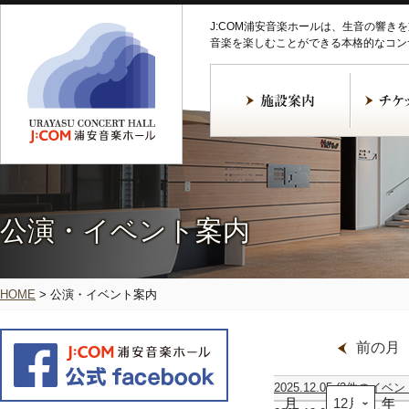
J:COM浦安音楽ホールは、生音の響き
音楽を楽しむことができる本格的なコン
公演・イベント案内
HOME
>
公演・イベント案内
前の月
2025.12.05
(2件のイベン
月
第
ア
年