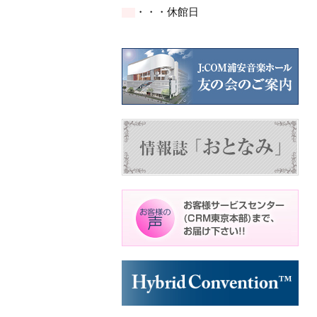
イ
ト)
ト)
・・・休館日
ベ
ン
ト)