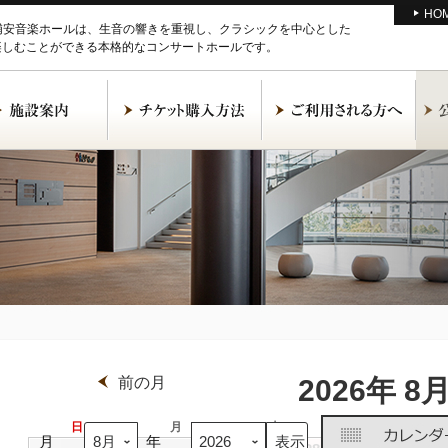
HO
M浦安音楽ホールは、生音の響きを重視し、クラシックを中心とした
楽しむことができる本格的なコンサートホールです。
前の月
2026年 8
日
日
月
月
火
火
水
水
月
年
曜
曜
曜
曜