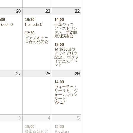
.08.19
20
2026.08.20
(1
21
2026.08.21
(2
22
2026.08.22
(2
件
件
件
:30
19:30
14:00
の
の
の
isode 0
Episode 0
千葉ジュニ
イ
イ
イ
ア・ストリン
ベ
ベ
グス 第24回
ベ
12:30
定期演奏会
ン
ン
ン
ピアノ＆チェ
ロ合同発表会
ト)
ト)
ト)
18:00
祝 第35回ウ
クライナ独立
記念日 ウクラ
イナ文化イベ
ント
.08.26
27
2026.08.27
28
2026.08.28
29
2026.08.29
(1
件
14:00
の
ヴォーチェ・
イ
リーリカ ヴ
ォーカルコン
ベ
サート
ン
Vol.17
ト)
.09.02
3
2026.09.03
4
2026.09.04
(1
5
2026.09.05
(1
件
件
19:00
13:30
の
の
柴田百慧ピア
Miyaken