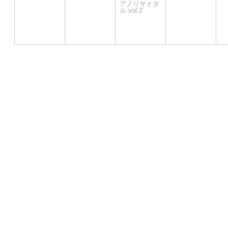
イ
アノリサイタ
ル vol.2
ベ
ン
ト)