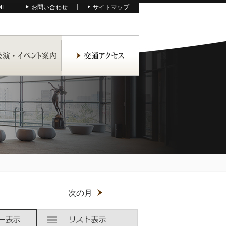
ME
お問い合わせ
サイトマップ
月
次の月
木
木
金
金
土
土
曜
曜
曜