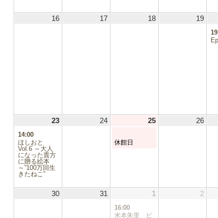
16
2026.08.16
17
2026.08.17
18
2026.08.18
19
2026
19
Ep
23
2026.08.23
(1
24
2026.08.24
25
2026.08.25
(1
26
2026
.06
件
件
14:00
の
の
ほしおと
休館日
2.13
イ
イ
Vol.6 ～大人
になった貴方
ベ
ベ
に贈る絵本
2.20
ン
ン
～”100万回生
ト)
ト)
きたねこ”
2.27
30
2026.08.30
31
2026.08.31
1
2026.09.01
(1
2
2026
.03
件
16:00
の
米本朱里 ピ