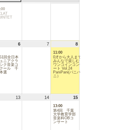
.07.29
30
2026.07.30
(1
31
2026.07.31
1
2026.08.01
日
日
日
件
:00
の
CLAT
イ
UINTET
ベ
ン
ト)
.08.05
6
2026.08.06
(1
7
2026.08.07
8
2026.08.08
(1
件
件
11:00
の
の
51回全日本
0才から大人まで
イ
イ
ュニアクラ
みんなで楽しむ
シク音楽コ
ベ
ワンコインコンサ
ベ
クール 千
ート Vol.24
ン
ン
本選
PaniPani(パニパ
ト)
ト)
ニ）
.08.12
13
2026.08.13
14
2026.08.14
15
2026.08.15
(1
件
13:00
の
第4回 千葉
イ
大学教育学部
音楽科OBコ
ベ
ンサート
ン
ト)