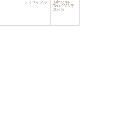
イ
イ
ノリサイタル
Jamboree
ベ
Tour 2026 千
ベ
葉公演
ン
ン
ト)
ト)