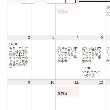
26
2026.07.26
27
2026.07.27
28
2026.07.28
(1
29
2026
日
日
日
日
件
19
の
休館日
E
イ
Q
ベ
ン
ト)
2
2026.08.02
(1
3
2026.08.03
4
2026.08.04
(1
5
2026
(2
件
件
件
14:00
の
の
の
ギターコンク
第51回全日本
第51回全日本
第
イ
イ
イ
ール優勝者の
ジュニアクラ
ジュニアクラ
ジ
競演Vol.22～
ベ
ッシク音楽コ
ベ
ッシク音楽コ
ベ
ッ
ギター界の未
ンクール 千
ンクール 千
ン
ン
ン
ン
来を担う俊英
葉本選
葉本選
葉
ト)
ト)
ト)
奏者の競演！
～
13:30
stella 星めぐ
りの物語
9
2026.08.09
10
2026.08.10
11
2026.08.11
(1
12
2026
件
の
休館日
イ
ベ
ン
ト)