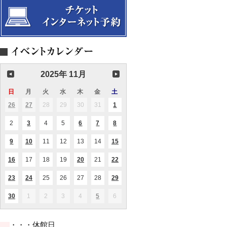
会
サ
タ
キ
玉
ち」
曲
演
楽
ト
タ
講
ス
ィ
ン
ル
ュ
の
「モ
か
奏
四
J:COM
ー
座
第
オ
ブ
in
メ
弦
ー
ら
会
重
浦
サ
名
8
ラ
ル
千
ン
楽
ツ
後
ク
奏
安
ー
作
回
と
漣
葉
タ
ア
ァ
世
ラ
名
音
ク
講
公
ピ
第
リ
ン
ル
に
ッ
曲
楽
ル
座
演
ア
一
ー
サ
ト
残
シ
を
ホ
第
Vol.7
Christmas
ノ
回
テ
ン
を
し
ク、
愉
ー
17
楽
Advent
と
演
イ
ブ
聴
た
映
し
ル
回
譜
奏
奏
ク
ル
く」
い
画
む
2025年 11月
×
定
か
で
会
Vol.58
新
浦
傑
音
Ⅴ
浦
期
ら
る
ミ
安
作
楽
～
安
演
オ
コ
日
日
月
月
火
火
水
水
木
木
金
金
土
土
サ
定
ま
を
市
奏
ペ
ト
曜
曜
曜
曜
曜
曜
曜
曲
期
で
中
文
会
26
2025.10.26
27
2025.10.27
28
2025.10.28
29
2025.10.29
30
2025.10.30
31
2025.10.31
1
2025.11.01
ラ
(2
(1
(1
バ
Vol.5
心
日
日
日
日
日
日
日
化
件
件
件
を
～
に
会
の
の
の
見
2
2025.11.02
3
2025.11.03
4
2025.11.04
5
2025.11.05
6
2025.11.06
7
2025.11.07
8
2025.11.08
(1
(1
(1
(1
イ
イ
イ
館
る！
件
件
件
件
ベ
ベ
ベ
共
「モ
の
の
の
の
ン
ン
ン
9
2025.11.09
10
2025.11.10
11
2025.11.11
12
2025.11.12
13
2025.11.13
14
2025.11.14
15
2025.11.15
(1
(1
(1
催
ー
イ
イ
イ
イ
ト)
ト)
ト)
件
件
件
事
ツ
ベ
ベ
ベ
ベ
の
の
の
業
ァ
ン
ン
ン
ン
16
2025.11.16
17
2025.11.17
18
2025.11.18
19
2025.11.19
20
2025.11.20
21
2025.11.21
22
2025.11.22
(1
(1
(2
イ
イ
イ
ル
ト)
ト)
ト)
ト)
件
件
件
ベ
ベ
ベ
ト
の
の
の
ン
ン
ン
23
2025.11.23
24
2025.11.24
25
2025.11.25
26
2025.11.26
27
2025.11.27
28
2025.11.28
29
2025.11.29
(2
(2
(4
オ
イ
イ
イ
ト)
ト)
ト)
件
件
件
ベ
ベ
ベ
ペ
の
の
の
ン
ン
ン
30
2025.11.30
1
2025.12.01
2
2025.12.02
3
2025.12.03
4
2025.12.04
5
2025.12.05
6
2025.12.06
ラ
(1
(2
イ
イ
イ
ト)
ト)
ト)
件
件
講
ベ
ベ
ベ
の
の
座
ン
ン
ン
イ
イ
」
ト)
ト)
ト)
・・・休館日
ベ
ベ