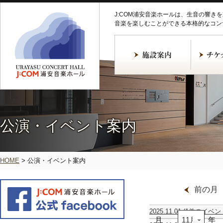
J:COM浦安音楽ホールは、生音の響き
音楽を楽しむことができる本格的なコン
公演・イベント案内
HOME
>
公演・イベント案内
前の月
2025.11.01
(1件のイベン
月
31st
年