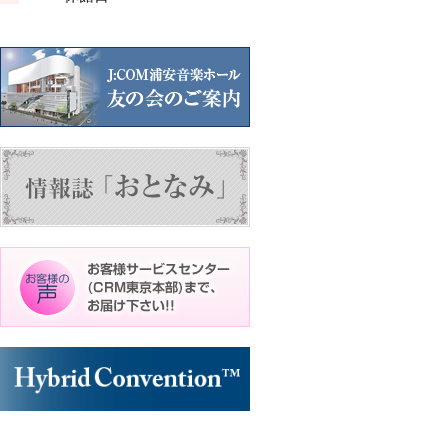
ン
ン
ト)
ト)