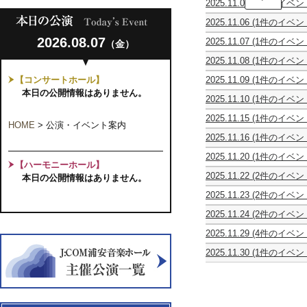
2025.11.03
(1件のイベン
Kainoa
Carta
Music
2025.11.06
(1件のイベン
da
Academy
松
Musica
Ho'ike
2026.08.07
2025.11.07
(1件のイベン
（金）
本
第
2025
ART
大
2
2025.11.08
(1件のイベン
SONGS
樹
回
第
初
ギ
演
【コンサートホール】
2025.11.09
(1件のイベン
3
め
タ
奏
ス
回
本日の公開情報はありません。
て
ー
会
2025.11.10
(1件のイベン
ト
ピ
聞
リ
寺
リ
ア
く
サ
2025.11.15
(1件のイベン
子
ン
ノ
曲
HOME
>
公演・イベント案内
イ
ピ
屋
グ
ト
知
タ
2025.11.16
(1件のイベン
ュ
お
オ
リ
っ
ル
う・
ア
と
ー
オ
て
Fragments
2025.11.20
(1件のイベン
ら・
ク
な
ケ
樹
【ハーモニーホール】
い
of
ピ
ら
ラ
み
ス
音
る
2025.11.22
(2件のイベン
sound
本日の公開情報はありません。
ア
ク
シ
プ
ト
コ
曲
カ
オ
vol.1
ノ
ラ
ッ
レ
ラ・
ン
2025.11.23
(2件のイベン
ン
ー
～
＆
シ
ク・
ミ
デ
サ
山
映
マ
ケ
フ
ク
ッ
ラ
ア
ァ
2025.11.24
(2件のイベン
ー
下
画
―
ス
ラ
ラ
ク
ン
ム
バ
Viola
混
ト
愛
上
ミ
ト
ン
リ
コ
チ
2025
2025.11.29
(4件のイベン
ウ
Ensemble
声
陽
映
ュ
ラ
ス
ネ
ン
タ
シ
０
テ
One
お
ム
2025
ア・
ギ
会
ー
「森
の
ッ
サ
イ
2025.11.30
(1件のイベン
リ
歳
ア
Summer's
お
第
カ
タ
う
ジ
の
響・
ト
ー
ム
千
ー
か
ト
Day
き
5
ペ
ー
ら
ッ
音
永
＆
ト
コ
葉
ズ
ら
ル
MEGUMI
な
回
ラ・
リ
や
ク
楽
遠
チ
Ⅹ
ン
ソ
オ
の
サ
NAKAJIMA
木
演
ア
サ
す
TOKYO
家
の
ェ
～
サ
ロ
ペ
FAMILY
ッ
～
奏
ン
イ
ド
珠
た
名
ロ
弦
ー
ギ
ラ
CONCERT
ク
ヴ