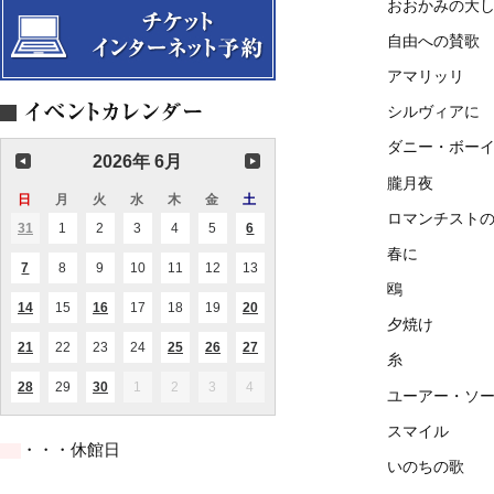
おおかみの大
自由への賛歌
アマリッリ
シルヴィアに
ダニー・ボー
2026年 6月
朧月夜
日
日
月
月
火
火
水
水
木
木
金
金
土
土
ロマンチスト
曜
曜
曜
曜
曜
曜
曜
31
2026.05.31
1
2026.06.01
2
2026.06.02
3
2026.06.03
4
2026.06.04
5
2026.06.05
6
2026.06.06
(1
(2
日
日
日
日
日
日
日
件
件
春に
の
の
7
2026.06.07
8
2026.06.08
9
2026.06.09
10
2026.06.10
11
2026.06.11
12
2026.06.12
13
2026.06.13
(1
(1
イ
イ
件
件
鴎
ベ
ベ
の
の
ン
ン
14
2026.06.14
15
2026.06.15
16
2026.06.16
17
2026.06.17
18
2026.06.18
19
2026.06.19
20
2026.06.20
(1
(1
(1
イ
イ
ト)
ト)
夕焼け
件
件
件
ベ
ベ
の
の
の
ン
ン
21
2026.06.21
22
2026.06.22
23
2026.06.23
24
2026.06.24
25
2026.06.25
26
2026.06.26
27
2026.06.27
(1
(1
(1
(2
(2
イ
イ
イ
糸
ト)
ト)
件
件
件
件
件
ベ
ベ
ベ
の
の
の
の
の
ン
ン
ン
28
2026.06.28
29
2026.06.29
30
2026.06.30
1
2026.07.01
2
2026.07.02
3
2026.07.03
4
2026.07.04
(1
(1
ユーアー・ソ
イ
イ
イ
イ
イ
ト)
ト)
ト)
件
件
ベ
ベ
ベ
ベ
ベ
の
の
ン
ン
ン
ン
ン
スマイル
イ
イ
ト)
ト)
ト)
ト)
ト)
・・・休館日
ベ
ベ
ン
ン
いのちの歌
ト)
ト)