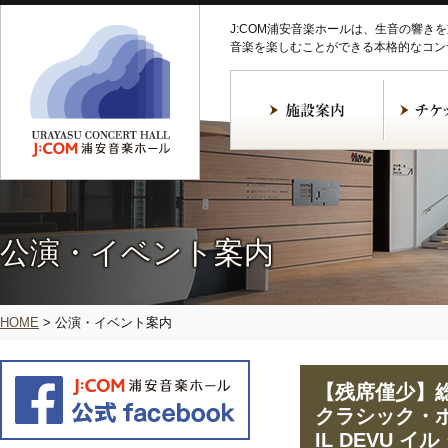
J:COM浦安音楽ホールは、生音の響き
音楽を楽しむことができる本格的なコン
公演・イベント案内
HOME
>
公演・イベント案内
【残席僅少】総
クラシック・
IL DEVU イ