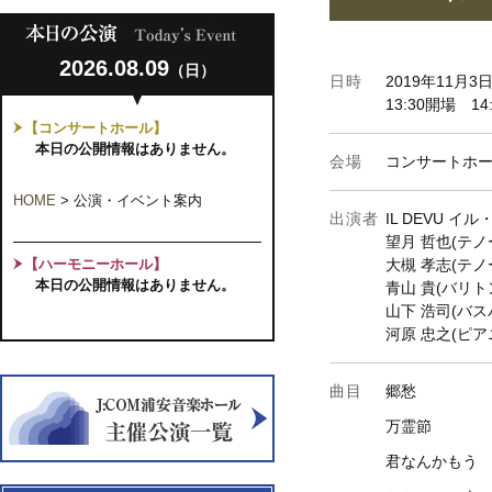
2026.08.09
（日）
日時
2019年11月
13:30開場 14
【コンサートホール】
本日の公開情報はありません。
会場
コンサートホ
HOME
>
公演・イベント案内
出演者
IL DEVU イ
望月 哲也(テノ
【ハーモニーホール】
大槻 孝志(テノ
本日の公開情報はありません。
青山 貴(バリト
山下 浩司(バス
河原 忠之(ピア
曲目
郷愁
万霊節
君なんかもう