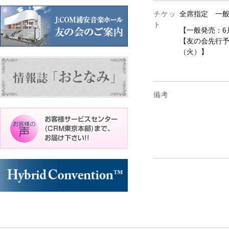
チケッ
全席指定 一般4
ト
【一般発売：6
【友の会先行予
（火）】
備考