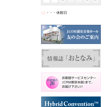
イ
イ
イ
イ
イ
ト)
ト)
ト)
件
件
件
ベ
ベ
ベ
ベ
ベ
の
の
の
ン
ン
ン
ン
ン
イ
イ
イ
ト)
ト)
ト)
ト)
ト)
・・・休館日
ベ
ベ
ベ
ン
ン
ン
ト)
ト)
ト)