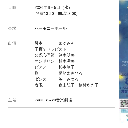
日時
2026年8月5日（水）
開演13:30（開場12:00)
会場
ハーモニーホール
出演
脚本 めぐみん
子育てセラピスト
公認心理師 鈴木明美
マンドリン 柏木満美
ピアノ 杉本玲子
歌 楢崎まさひろ
ダンス 英 みつる
表現 森山弘子 植村あき子
主催
Waku WAku音楽劇場