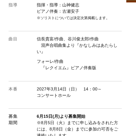
指導
指揮・指導：山神健志
ピアノ伴奏：古瀬安子
※ソリストについては決定次第掲載します。
曲目
信長貴富/作曲、谷川俊太郎/作曲
混声合唱曲集より『かなしみはあたらし
い』
フォーレ/作曲
『レクイエム』ピアノ伴奏版
.02
.09
本番
2027年3月14日（日） 14：00～
コンサートホール
5.16
5.23
募集
6
月
15
日
(
月
)
より募集開始
5.30
期間
※8月5日（火）までに申し込みをされた方
には、8月8日（金）までに参加の可否をご
.06
連絡いたします。