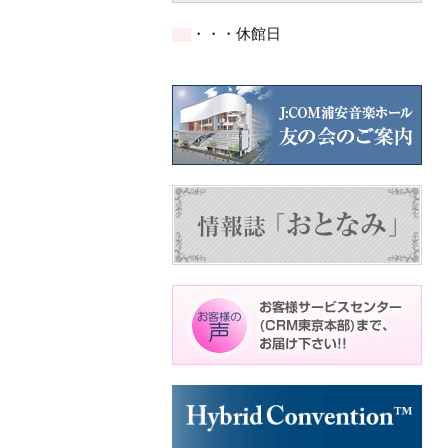
の
の
ン
ン
ン
ン
ン
イ
イ
ト)
ト)
ト)
ト)
ト)
・・・休館日
ベ
ベ
ン
ン
ト)
ト)