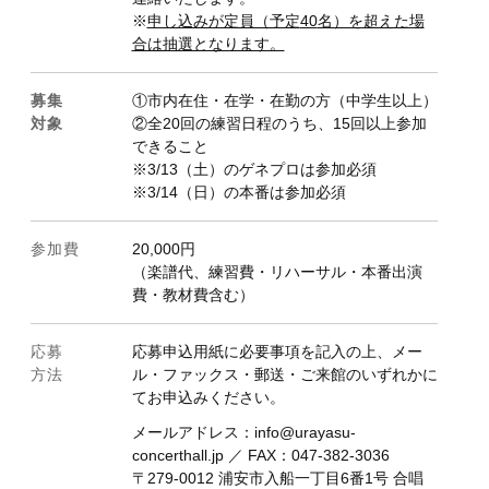
※
申し込みが定員（予定
40
名）を超えた場
合は抽選となります。
募集
①市内在住・在学・在勤の方（中学生以上）
対象
②全20回の練習日程のうち、15回以上参加
できること
※3/13（土）のゲネプロは参加必須
※3/14（日）の本番は参加必須
参加費
20,000円
（楽譜代、練習費・リハーサル・本番出演
費・教材費含む）
応募
応募申込用紙に必要事項を記入の上、メー
方法
ル・ファックス・郵送・ご来館のいずれかに
てお申込みください。
メールアドレス：info@urayasu-
concerthall.jp ／ FAX：047-382-3036
〒279-0012 浦安市入船一丁目6番1号 合唱