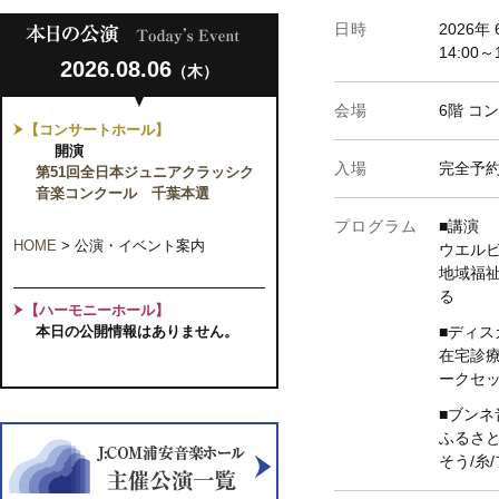
日時
2026年
14:00～
2026.08.06
（木）
会場
6階 コ
【コンサートホール】
開演
入場
完全予
第51回全日本ジュニアクラッシク
音楽コンクール 千葉本選
プログラム
■講演
HOME
>
公演・イベント案内
ウエル
地域福
る
【ハーモニーホール】
本日の公開情報はありません。
■ディス
在宅診
ークセ
■ブンネ
ふるさと
そう/糸