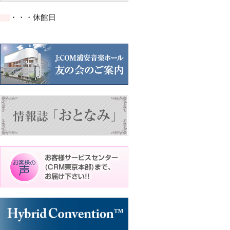
の
の
ン
ン
ン
イ
イ
ト)
ト)
ト)
・・・休館日
ベ
ベ
ン
ン
ト)
ト)