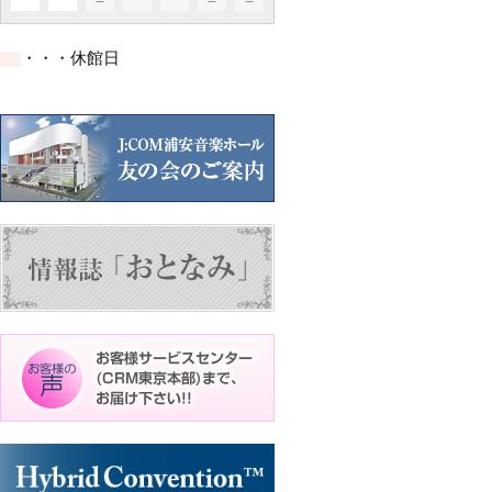
イ
イ
イ
ト)
ト)
ト)
件
件
件
ベ
ベ
ベ
の
の
の
ン
ン
ン
イ
イ
イ
ト)
ト)
ト)
・・・休館日
ベ
ベ
ベ
ン
ン
ン
ト)
ト)
ト)