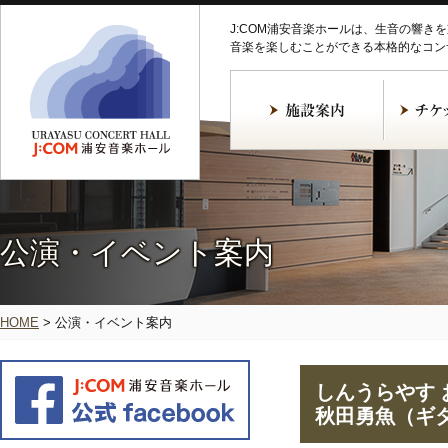
J:COM浦安音楽ホールは、生音の響き
音楽を楽しむことができる本格的なコン
公演・イベント案内
HOME
>
公演・イベント案内
しんうらやす お
秋田勇魚（ギ