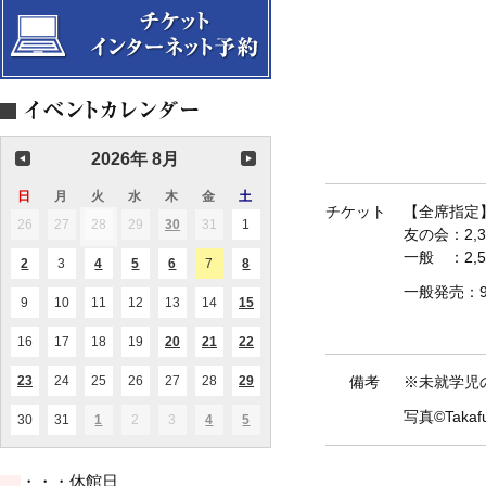
2026年 8月
日
日
月
月
火
火
水
水
木
木
金
金
土
土
チケット
【全席指定
曜
曜
曜
曜
曜
曜
曜
26
2026.07.26
27
2026.07.27
28
2026.07.28
29
2026.07.29
30
2026.07.30
31
2026.07.31
1
2026.08.01
(1
(1
友の会：2,
日
日
日
日
日
日
日
件
件
の
の
一般 ：2,
2
2026.08.02
3
2026.08.03
4
2026.08.04
5
2026.08.05
6
2026.08.06
7
2026.08.07
8
2026.08.08
(1
(1
(2
(1
(1
イ
イ
件
件
件
件
件
ベ
ベ
一般発売：9
の
の
の
の
の
ン
ン
9
2026.08.09
10
2026.08.10
11
2026.08.11
12
2026.08.12
13
2026.08.13
14
2026.08.14
15
2026.08.15
(1
(1
イ
イ
イ
イ
イ
ト)
ト)
件
件
ベ
ベ
ベ
ベ
ベ
の
の
ン
ン
ン
ン
ン
16
2026.08.16
17
2026.08.17
18
2026.08.18
19
2026.08.19
20
2026.08.20
21
2026.08.21
22
2026.08.22
(1
(2
(2
イ
イ
ト)
ト)
ト)
ト)
ト)
件
件
件
ベ
ベ
の
の
の
ン
ン
23
2026.08.23
24
2026.08.24
25
2026.08.25
26
2026.08.26
27
2026.08.27
28
2026.08.28
29
2026.08.29
備考
※未就学児
(1
(1
(1
イ
イ
イ
ト)
ト)
件
件
件
ベ
ベ
ベ
の
の
の
写真©Takafu
ン
ン
ン
30
2026.08.30
31
2026.08.31
1
2026.09.01
2
2026.09.02
3
2026.09.03
4
2026.09.04
5
2026.09.05
(1
(1
(1
イ
イ
イ
ト)
ト)
ト)
件
件
件
ベ
ベ
ベ
の
の
の
ン
ン
ン
イ
イ
イ
ト)
ト)
ト)
・・・休館日
ベ
ベ
ベ