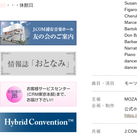
イ
イ
イ
ト)
ト)
Susa
・・・休館日
ベ
ベ
ベ
Figa
ン
ン
ン
ト)
ト)
ト)
Cher
Marc
Bart
Don 
Barb
Narr
Pia
danc
danc
曲目・演目
モーツ
主催
MOZA
企画・制作
公式
https:
共催
J:C