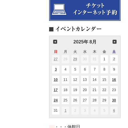
2025年 8月
日
日
月
月
火
火
水
水
木
木
金
金
土
土
曜
曜
曜
曜
曜
曜
曜
27
2025.07.27
28
2025.07.28
29
2025.07.29
30
2025.07.30
31
2025.07.31
1
2025.08.01
2
2025.08
(1
(1
日
日
日
日
日
日
日
件
件
の
の
3
2025.08.03
4
2025.08.04
5
2025.08.05
6
2025.08.06
7
2025.08.07
8
2025.08.08
9
2025.08
(1
イ
イ
件
ベ
ベ
の
ン
ン
10
2025.08.10
11
2025.08.11
12
2025.08.12
13
2025.08.13
14
2025.08.14
15
2025.08.15
16
2025.0
(1
(1
イ
ト)
ト)
件
件
ベ
の
の
ン
17
2025.08.17
18
2025.08.18
19
2025.08.19
20
2025.08.20
21
2025.08.21
22
2025.08.22
23
2025.0
(2
イ
イ
ト)
件
ベ
ベ
の
ン
ン
24
2025.08.24
25
2025.08.25
26
2025.08.26
27
2025.08.27
28
2025.08.28
29
2025.08.29
30
2025.0
(2
(1
イ
ト)
ト)
件
件
ベ
の
の
ン
31
2025.08.31
1
2025.09.01
2
2025.09.02
3
2025.09.03
4
2025.09.04
5
2025.09.05
6
2025.09
(1
(2
イ
イ
ト)
件
件
ベ
ベ
の
の
ン
ン
イ
イ
ト)
ト)
・・・休館日
ベ
ベ