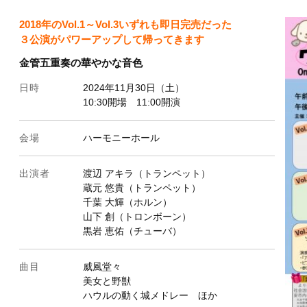
2018年のVol.1～Vol.3いずれも即日完売だった
３公演がパワーアップして帰ってきます
金管五重奏の華やかな音色
日時
2024年11月30日（土）
10:30開場 11:00開演
会場
ハーモニーホール
出演者
渡辺 アキラ（トランペット）
蔵元 悠貴（トランペット）
千葉 大輝（ホルン）
山下 創（トロンボーン）
黒岩 恵佑（チューバ）
曲目
威風堂々
美女と野獣
ハウルの動く城メドレー ほか