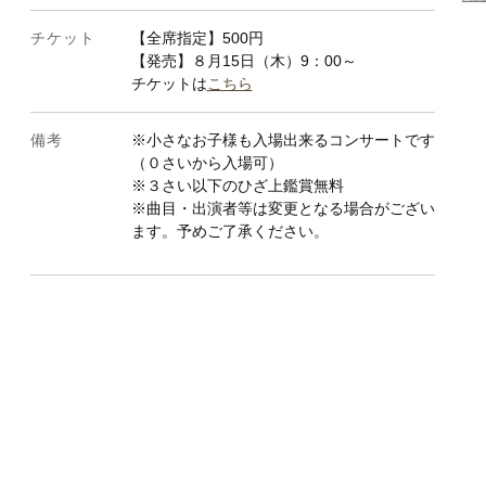
チケット
【全席指定】500円
【発売】８月15日（木）9：00～
チケットは
こちら
備考
※小さなお子様も入場出来るコンサートです
（０さいから入場可）
※３さい以下のひざ上鑑賞無料
※曲目・出演者等は変更となる場合がござい
.02
ます。予めご了承ください。
.09
8.16
8.23
8.30
.06