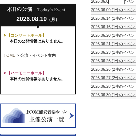
2026.06.07
(1件のイベン
ン
川
動
サ
真
2026.06.09
(1件のイベン
物
ン
理
休
の
ブ
子
2026.08.10
2026.06.14
(1件のイベン
（月）
館
謝
ル・
ギ
2
日
肉
ゴ
タ
2026.06.16
(1件のイベン
台
祭
ン
ー
Bel
で
サ
ベ
リ
【コンサートホール】
2026.06.20
(1件のイベン
Tempo
奏
ン
ェ
サ
ズ
vol.9
本日の公開情報はありません。
で
＝
第
イ
2026.06.21
(1件のイベン
ー
歌
る
サ
18
タ
合
ラ
宴
極
ー
回
ル
2026.06.23
(1件のイベン
唱
シ
上
HOME
>
公演・イベント案内
ン
定
in
休
団
ア
の
ス
2026.06.25
(1件のイベン
期
千
館
イ
ン
POPs&Classic
の
噓
演
葉
日
ク
ブ
TOUR
2026.06.26
(2件のイベン
気
つ
奏
Vol.2
ト
ラ
【ハーモニーホール】
2026
噓
～
晴
き
会
～
ゥ
ス・
2026.06.27
(2件のイベン
本日の公開情報はありません。
つ
い
ら
は
演
ス
ア
第
Ensemble
き
の
し
誰
奏
第
ニ
2026.06.28
(1件のイベン
2
Concert
は
ち
名
だ？
活
10
マ
MUSICHIBA
回
Vol.2
誰
舞
曲
動
回
関
2026.06.30
(1件のイベン
vol.7
マ
う
だ？
う
と
25
フ
東
～
ン
ら
物
と
周
レ
公
私
ド
や
語
も
年
ン
演
っ
リ
す
～
に
記
ド
て、
ン
の
「あ
フ
念
リ
い
室
仲
わ
ル
～
ー
い
内
間
ひ
ー
コ
ネ。
楽
た
２」
ト
ン
～
の
ち
上
ア
サ