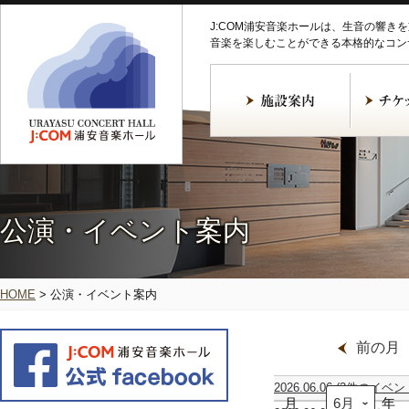
J:COM浦安音楽ホールは、生音の響き
音楽を楽しむことができる本格的なコン
公演・イベント案内
HOME
>
公演・イベント案内
前の月
2026.06.06
(2件のイベン
月
ア
坪
年