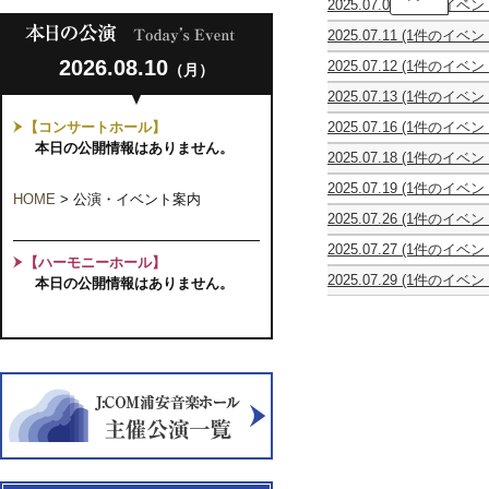
2025.07.06
(1件のイベン
Libera
に
合
第
じ
2025.07.11
(1件のイベン
唱
3
お
浦
団
回
と
2026.08.10
2025.07.12
(1件のイベン
（月）
安
ミ
演
vol.7「う
Yuuki
混
モ
奏
み」
2025.07.13
(1件のイベン
Arai
声
ザ
会
～
柳
Folk
合
FIRST
ワ
【コンサートホール】
2025.07.16
(1件のイベン
亭
Concert
唱
CONCERT
ー
女
小
本日の公開情報はありません。
2025
団
ク
2025.07.18
(1件のイベン
声
痴
～
第
シ
し
コ
楽
こ
13
ョ
2025.07.19
(1件のイベン
ん
ー
独
の
HOME
>
公演・イベント案内
回
ッ
リ
う
ラ
演
歌
演
2025.07.26
(1件のイベン
プ
サ
ら
ス
会
を
奏
ピ
＆
イ
や
マ
風
会
2025.07.27
(1件のイベン
テ
コ
ク
す
ー
【ハーモニーホール】
に
ピ
ィ
ン
ル
お
ド
の
2025.07.29
(1件のイベン
本日の公開情報はありません。
テ
ナ・
サ
ア
と
レ
せ
ピ
ィ
ピ
ー
ー
マ
第
て
テ
ナ・
ア
ト
ト
ル
7
～
ィ
ピ
ノ
～
大
シ
回
ナ・
ア
コ
作
ェ
定
ピ
ノ
ン
戦
Vol.25
期
ア
コ
ペ
親
中
演
ノ
ン
テ
子
村
奏
コ
ペ
ィ
で
滉
会
ン
テ
シ
フ
己
ペ
ィ
ョ
ァ
（津
テ
シ
ン
ッ
軽
ィ
ョ
【共
シ
三