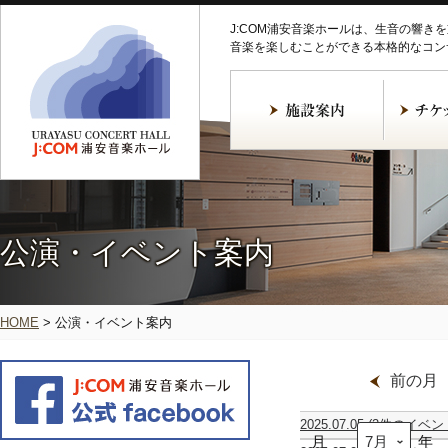
J:COM浦安音楽ホールは、生音の響き
音楽を楽しむことができる本格的なコン
公演・イベント案内
HOME
>
公演・イベント案内
前の月
2025.07.05
(2件のイベン
月
Cantus
ciel
年