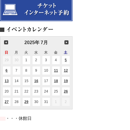
シ
ン
催
ョ
味
ョ
【共
事
ン
線・
ン
催
業】
シ
民
【共
事
ョ
謡
催
業】
ー
歌
事
手）
業】
2025年 7月
日
日
月
月
火
火
水
水
木
木
金
金
土
土
曜
曜
曜
曜
曜
曜
曜
29
2025.06.29
30
2025.06.30
1
2025.07.01
2
2025.07.02
3
2025.07.03
4
2025.07.04
5
2025.07.05
(2
日
日
日
日
日
日
日
件
の
6
2025.07.06
7
2025.07.07
8
2025.07.08
9
2025.07.09
10
2025.07.10
11
2025.07.11
12
2025.07.12
(1
(1
(1
イ
件
件
件
ベ
の
の
の
ン
13
2025.07.13
14
2025.07.14
15
2025.07.15
16
2025.07.16
17
2025.07.17
18
2025.07.18
19
2025.07.19
(1
(1
(1
(1
イ
イ
イ
ト)
件
件
件
件
ベ
ベ
ベ
の
の
の
の
ン
ン
ン
20
2025.07.20
21
2025.07.21
22
2025.07.22
23
2025.07.23
24
2025.07.24
25
2025.07.25
26
2025.07.26
(1
イ
イ
イ
イ
ト)
ト)
ト)
件
ベ
ベ
ベ
ベ
の
ン
ン
ン
ン
27
2025.07.27
28
2025.07.28
29
2025.07.29
30
2025.07.30
31
2025.07.31
1
2025.08.01
2
2025.08.02
(1
(1
イ
ト)
ト)
ト)
ト)
件
件
ベ
の
の
ン
イ
イ
ト)
・・・休館日
ベ
ベ
ン
ン
ト)
ト)