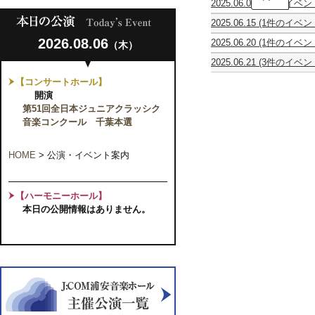
2025.06.07
(2件のイベン
ク
ピ
タ
ス・
2025.06.15
(1件のイベン
ア
カ
ノ
山
ノ
ハ
ー
2026.08.06
2025.06.20
(1件のイベン
（木）
口
&
シ・
ヴ
故
修
ア
キ
ォ
2025.06.21
(3件のイベン
郷、
ギ
ン
ネ
vol.21
建
霍
Harmoni∞us
千
タ
サ
ン・
《倫
【コンサートホール】
孝
暁
葉
ー
ン
オ
理
三
君
開演
に
リ
ブ
ー
的・
と
&
響
サ
第51回全日本ジュニアクラッシク
ル
ケ
宗
そ
二
く
イ
ソ
ス
教
音楽コンクール 千葉本選
の
胡
凱
タ
ワ
ト
的
弟
楽
旋
ル
レ
ラ
な
子
団
の
in
17Th
演
森》
HOME
>
公演・イベント案内
た
コ
旋
千
CONCERT
奏
全
ち
ン
律
葉
会
曲
サ
山
演
ー
口
奏
【ハーモニーホール】
ト
修
シ
本日の公開情報はありません。
と
リ
仲
ー
間
ズ・
た
第
ち
3
～
回
音
「洗
楽
礼
の
者
宝
聖