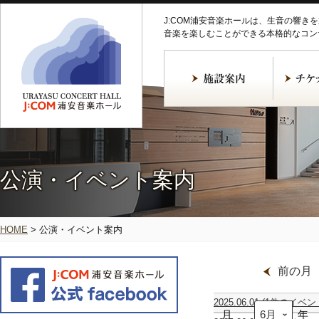
J:COM浦安音楽ホールは、生音の響き
音楽を楽しむことができる本格的なコン
公演・イベント案内
HOME
>
公演・イベント案内
前の月
2025.06.01
(1件のイベン
月
エ
年