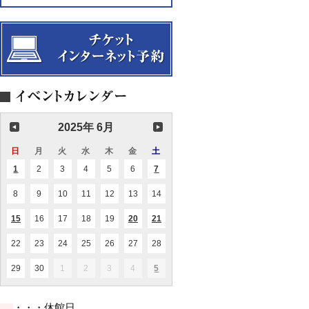
物
ヨ
２
ハ
～
ネ
誕
生
の
晩
課」〜
コ
ン
ト
ラ
2025年 6月
フ
ァ
日
日
月
月
火
火
水
水
木
木
金
金
土
土
ク
ト
曜
曜
曜
曜
曜
曜
曜
1
2025.06.01
2
2025.06.02
3
2025.06.03
4
2025.06.04
5
2025.06.05
6
2025.06.06
7
2025.06.07
(1
(2
ゥ
日
日
日
日
日
日
日
件
件
ム
の
の
（替
8
2025.06.08
9
2025.06.09
10
2025.06.10
11
2025.06.11
12
2025.06.12
13
2025.06.13
14
2025.06.14
イ
イ
え
ベ
ベ
歌）
ン
ン
15
2025.06.15
16
2025.06.16
17
2025.06.17
18
2025.06.18
19
2025.06.19
20
2025.06.20
21
2025.06.21
(1
(1
(3
と
ト)
ト)
件
件
件
共
の
の
の
22
2025.06.22
23
2025.06.23
24
2025.06.24
25
2025.06.25
26
2025.06.26
27
2025.06.27
28
2025.06.28
に
イ
イ
イ
ベ
ベ
ベ
ン
ン
ン
29
2025.06.29
30
2025.06.30
1
2025.07.01
2
2025.07.02
3
2025.07.03
4
2025.07.04
5
2025.07.05
(2
ト)
ト)
ト)
件
の
イ
・・・休館日
ベ