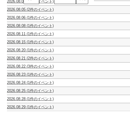
2026.08.04
(1件のイベント)
タ
第
ー
2026.08.05
(2件のイベント)
51
コ
第
stella
回
ン
2026.08.06
(1件のイベント)
51
星
全
ク
第
回
め
日
ー
2026.08.08
(1件のイベント)
51
全
ぐ
本
ル
0
回
日
り
ジ
優
2026.08.11
(1件のイベント)
才
全
本
の
ュ
勝
休
か
日
ジ
物
ニ
者
2026.08.15
(1件のイベント)
館
ら
本
ュ
語
ア
の
第
日
大
ジ
ニ
ク
競
2026.08.20
(1件のイベント)
4
人
ュ
ア
ラ
演
Episode
回
ま
ニ
ク
ッ
2026.08.21
(2件のイベント)
Vol.22
0
千
で
ア
ラ
シ
Episode
ピ
～
葉
み
ク
ッ
2026.08.22
(3件のイベント)
ク
0
ア
ギ
大
ん
ラ
シ
千
祝
Oboe
音
ノ
タ
学
な
ッ
2026.08.23
(1件のイベント)
ク
葉
第
Trio
楽
＆
ー
教
で
シ
ほ
音
ジ
35
Concert
コ
チ
界
育
楽
2026.08.24
(1件のイベント)
ク
し
楽
ュ
回
ン
ェ
の
学
し
カ
音
お
コ
ニ
ウ
ク
ロ
未
部
2026.08.25
(1件のイベント)
む
ル
楽
と
ン
ア・
ク
ー
合
来
音
休
ワ
テ
コ
Vol.6
ク
ス
ラ
ル
同
を
楽
2026.08.28
(1件のイベント)
館
ン
ッ
ン
～
ー
ト
イ
千
発
担
科
リ
日
コ
ト
ク
大
ル
リ
ナ
葉
表
う
2026.08.29
(1件のイベント)
OB
ズ
イ
カ
ー
人
千
ン
独
本
会
俊
ヴ
コ
ム
ン
オ
ル
に
葉
グ
立
選
英
ォ
ン
ワ
コ
ス
千
な
本
ス
記
奏
ー
サ
ー
ン
第
葉
っ
選
第
念
者
チ
ー
ク
サ
11
本
た
24
日
の
ェ・
ト
シ