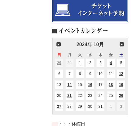
2024年 10月
日
日
月
月
火
火
水
水
木
木
金
金
土
土
曜
曜
曜
曜
曜
曜
曜
29
2024.09.29
30
2024.09.30
1
2024.10.01
2
2024.10.02
3
2024.10.03
4
2024.10.04
5
2024.10
(2
(1
日
日
日
日
日
日
日
件
件
の
の
6
2024.10.06
7
2024.10.07
8
2024.10.08
9
2024.10.09
10
2024.10.10
11
2024.10.11
12
2024.1
(1
イ
イ
件
ベ
ベ
の
ン
ン
13
2024.10.13
14
2024.10.14
15
2024.10.15
16
2024.10.16
17
2024.10.17
18
2024.10.18
19
2024.1
(1
(1
(2
(1
イ
ト)
ト)
件
件
件
件
ベ
の
の
の
の
ン
20
2024.10.20
21
2024.10.21
22
2024.10.22
23
2024.10.23
24
2024.10.24
25
2024.10.25
26
2024.1
(1
(2
イ
イ
イ
イ
ト)
件
件
ベ
ベ
ベ
ベ
の
の
ン
ン
ン
ン
27
2024.10.27
28
2024.10.28
29
2024.10.29
30
2024.10.30
31
2024.10.31
1
2024.11.01
2
2024.11
(1
(2
イ
イ
ト)
ト)
ト)
ト)
件
件
ベ
ベ
の
の
ン
ン
イ
イ
ト)
ト)
・・・休館日
ベ
ベ
ン
ン
ト)
ト)