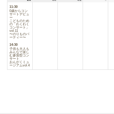
件
11:30
の
0歳からコン
イ
サートデビュ
ー
ベ
こどものため
ン
の「わくわく
ト)
コンサート」
vol.11
〜のりものパ
ーティー〜
14:30
子供も大人も
みんなで楽し
む参加型コン
サート
おんがくミュ
ージアムvol.4