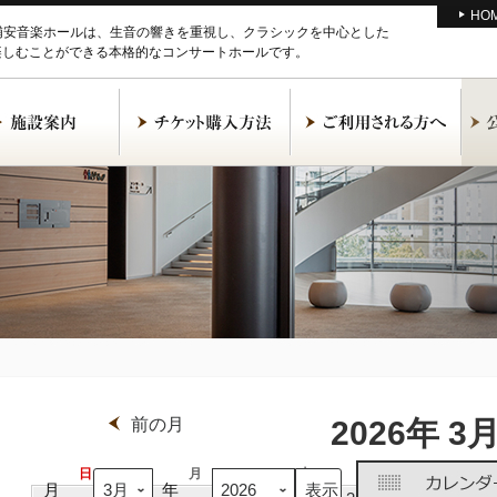
HO
M浦安音楽ホールは、生音の響きを重視し、クラシックを中心とした
楽しむことができる本格的なコンサートホールです。
前の月
2026年 3
日
日
月
月
火
火
水
水
月
年
曜
曜
曜
曜