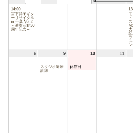
1
2026.03.01
(1
2
2026.03.02
3
2026.03.03
4
2026
日
日
日
日
件
14:00
13
の
宮下祥子ギタ
モ
イ
ーリサイタル
ト
in 千葉 Vol.2
ベ
ズ
～演奏活動30
MS
ン
周年記念～
大
ト)
記
ラ
ス
ン
8
2026.03.08
9
2026.03.09
(1
10
2026.03.10
(1
11
2026
件
件
の
の
スタジオ避難
休館日
イ
イ
訓練
ベ
ベ
ン
ン
ト)
ト)