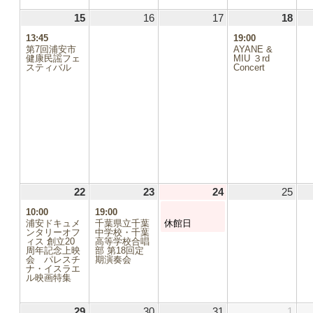
15
2026.03.15
(1
16
2026.03.16
17
2026.03.17
18
2026
(1
件
件
13:45
19:00
の
の
第7回浦安市
AYANE &
イ
イ
健康民謡フェ
MIU ３rd
スティバル
ベ
Concert
ベ
ン
ン
ト)
ト)
.07
3.14
22
2026.03.22
(1
23
2026.03.23
(1
24
2026.03.24
(1
25
2026
3.21
件
件
件
10:00
19:00
の
の
の
3.28
浦安ドキュメ
千葉県立千葉
休館日
イ
イ
イ
ンタリーオフ
中学校・千葉
ィス 創立20
ベ
高等学校合唱
ベ
ベ
.04
周年記念上映
部 第18回定
ン
ン
ン
会 パレスチ
期演奏会
ト)
ト)
ト)
ナ・イスラエ
ル映画特集
29
2026.03.29
(2
30
2026.03.30
31
2026.03.31
1
2026