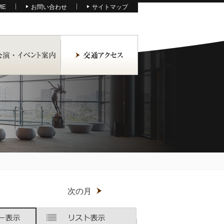
ME
お問い合わせ
サイトマップ
月
次の月
木
木
金
金
土
土
曜
曜
曜