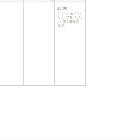
件
13:00
の
ピアノ＆アン
イ
サンブル ソワ
レ 第19回演
ベ
奏会
ン
ト)