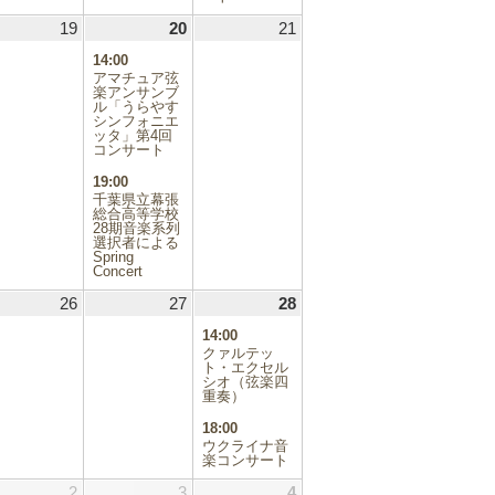
.03.18
19
2026.03.19
20
2026.03.20
(2
21
2026.03.21
件
14:00
の
アマチュア弦
イ
楽アンサンブ
ル「うらやす
ベ
シンフォニエ
ン
ッタ」第4回
ト)
コンサート
19:00
千葉県立幕張
総合高等学校
28期音楽系列
選択者による
Spring
Concert
.03.25
26
2026.03.26
27
2026.03.27
28
2026.03.28
(2
件
14:00
の
クァルテッ
イ
ト・エクセル
シオ（弦楽四
ベ
重奏）
ン
ト)
18:00
ウクライナ音
楽コンサート
.04.01
2
2026.04.02
3
2026.04.03
4
2026.04.04
(1