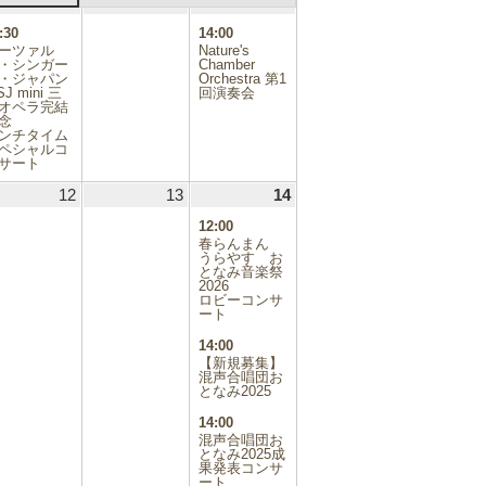
.03.04
5
2026.03.05
(1
6
2026.03.06
7
2026.03.07
(1
日
日
日
件
件
:30
14:00
の
の
ーツァル
Nature's
イ
イ
・シンガー
Chamber
・ジャパン
ベ
Orchestra 第1
ベ
J mini 三
回演奏会
ン
ン
オペラ完結
ト)
ト)
念
ンチタイム
ペシャルコ
サート
.03.11
12
2026.03.12
13
2026.03.13
14
2026.03.14
(3
件
12:00
の
春らんまん
イ
うらやす お
となみ音楽祭
ベ
2026
ン
ロビーコンサ
ト)
ート
14:00
【新規募集】
混声合唱団お
となみ2025
14:00
混声合唱団お
となみ2025成
果発表コンサ
ート