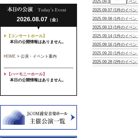
2025.09.06
(2件のイベン
本
親
オ
朱
2025.09.07
(1件のイベン
子
ペ
里
オ
で
ラ
ソ
2026.08.07
2025.09.08
(1件のイベン
（金）
ペ
楽
『ド
ロ
寺
ラ
し
ン・
コ
2025.09.13
(1件のイベン
子
『ド
む
ジ
ン
モ
屋
ン・
お
ョ
サ
【コンサートホール】
2025.09.14
(1件のイベン
ー
お
ジ
と
ヴ
ー
千
ツ
本日の公開情報はありません。
と
ョ
あ
ァ
ト
2025.09.16
(1件のイベン
葉
ァ
な
ヴ
そ
ン
小
大
ル
み
ァ
び！
ニ』
2025.09.20
(1件のイベン
林
学
ト
プ
HOME
>
公演・イベント案内
ン
【共
0
美
ピ
『コ
レ
ニ』
催
2025.09.28
(2件のイベン
才
香
ア
ジ・
ミ
【共
事
カ
第
か
フ
ノ
フ
ア
催
業】
ヴ
18
ら
ル
サ
ァ
【ハーモニーホール】
ム
事
ァ
回
大
ー
ー
ン・
2025
業】
本日の公開情報はありません。
イ
グ
人
ト
ク
ト
シ
オ
ラ
ま
リ
ル
ゥ
リ
ラ
ン
で
サ
シ
ッ
ー
オ
ベ
み
イ
ョ
テ』
ズ
コ
ル
ん
タ
パ
＆
室
ナ
グ
な
ル
ン
ア
内
ア
弦
で
の
ン
楽
ロ
楽
楽
会
サ
講
ハ
団
し
OB
ン
座
フ
演
む
コ
ブ
～
ェ
奏
ワ
ン
ル・
ピ
ス
会
ン
サ
コ
ア
テ
コ