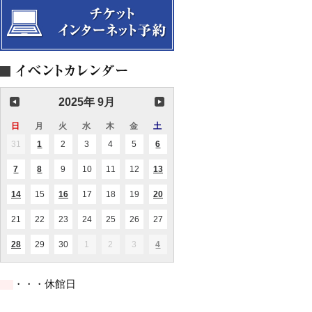
ー
ン
ノ
ィ
イ
ト
サ
三
バ
ン
2025
ー
重
ル
コ
ト
奏
第
ン
の
2
サ
魅
回
ー
力
メ
ト
を
レ
Vol.22
語
フ
木
る
ラ
2025年 9月
管
コ
五
ン
重
日
日
月
月
火
火
水
水
木
木
金
金
土
土
サ
奏
曜
曜
曜
曜
曜
曜
曜
ー
Meer（メ
31
2025.08.31
1
2025.09.01
2
2025.09.02
3
2025.09.03
4
2025.09.04
5
2025.09.05
6
2025.09.06
(1
(2
日
日
日
日
日
日
日
ト
ー
件
件
ア）
の
の
7
2025.09.07
8
2025.09.08
9
2025.09.09
10
2025.09.10
11
2025.09.11
12
2025.09.12
13
2025.09.13
(1
(1
(1
イ
イ
【完
件
件
件
ベ
ベ
売
の
の
の
ン
ン
14
2025.09.14
15
2025.09.15
16
2025.09.16
17
2025.09.17
18
2025.09.18
19
2025.09.19
20
2025.09.20
(1
(1
(1
御
イ
イ
イ
ト)
ト)
件
件
件
礼】
ベ
ベ
ベ
の
の
の
ン
ン
ン
21
2025.09.21
22
2025.09.22
23
2025.09.23
24
2025.09.24
25
2025.09.25
26
2025.09.26
27
2025.09.27
イ
イ
イ
ト)
ト)
ト)
ベ
ベ
ベ
ン
ン
ン
28
2025.09.28
29
2025.09.29
30
2025.09.30
1
2025.10.01
2
2025.10.02
3
2025.10.03
4
2025.10.04
(2
(1
ト)
ト)
ト)
件
件
の
の
イ
イ
・・・休館日
ベ
ベ
ン
ン
ト)
ト)