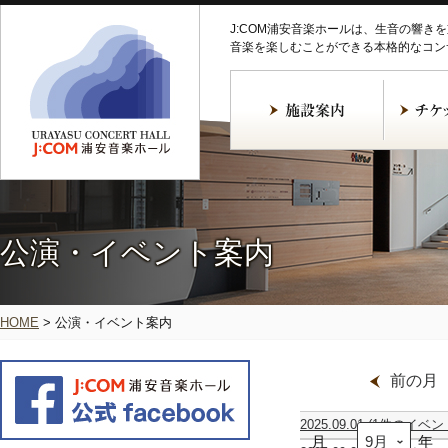
J:COM浦安音楽ホールは、生音の響き
音楽を楽しむことができる本格的なコン
公演・イベント案内
HOME
>
公演・イベント案内
前の月
2025.09.01
(1件のイベン
月
米
年