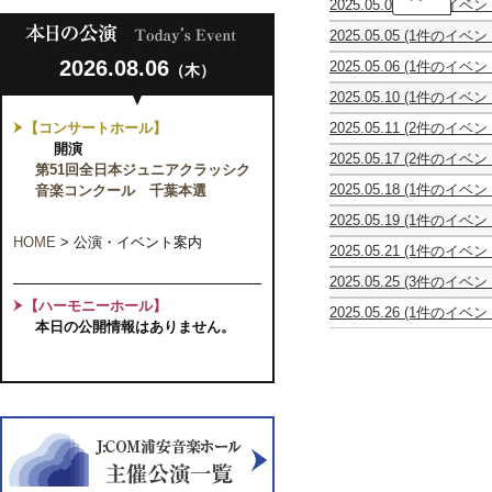
2025.05.04
(2件のイベン
田
シ
村
京
2025.05.05
(1件のイベン
ン
山
子
創
フ
弘
&
2026.08.06
2025.05.06
(1件のイベン
（木）
立
ォ
卒
黒
マ
30
ニ
寿
田
2025.05.10
(1件のイベン
ン
周
エ
記
公
1620
ド
年
ッ
念
子
【コンサートホール】
2025.05.11
(2件のイベン
年
リ
記
タ
演
ジ
歌
歌
代
開演
ン
念
21
奏
ョ
2025.05.17
(2件のイベン
と
と
を
室
合
第51回全日本ジュニアクラッシク
第
会
イ
Sun
鎌
劇
劇
駆
内
唱
25
ン
音楽コンクール 千葉本選
2025.05.18
(1件のイベン
Bones
田
の
の
け
楽
団
回
ト
第
Trombone
幸
あ
あ
抜
の
イ
定
2025.05.19
(1件のイベン
コ
4
Torio
恵
い
い
け
宴
ク
期
第
ン
回
HOME
>
公演・イベント案内
×
ソ
う
う
た
ト
2025.05.21
(1件のイベン
演
15
サ
か
ク
プ
え
え
「若
ゥ
KO-
奏
回
ー
つ
ル
ラ
お
お
き
2025.05.25
(3件のイベン
ス
ICHIRO
会
「惑
ト
し
ト
ノ・
ぺ
ぺ
作
UME
桐
ヴ
第
YAMAMOTO
星
【ハーモニーホール】
か
ワ・
リ
ら
ら
曲
2025.05.26
(1件のイベン
の
榮
ォ
12
Trombone
の
チ
ジ
サ
本日の公開情報はありません。
第
第
者
宮
会
哲
ー
回
Recital
会」
ェ
ャ
イ
２
２
た
原
琴
也
カ
演
2025
コ
ン
ポ
タ
回
回
ち
詩
と
ピ
ル
奏
ン
バ
ン "Fete
ル
公
公
の
子
三
ア
コ
会
サ
ー
des
演
演
挑
ヴ
味
ノ
ン
-
ー
オ
Trombones"
オ
オ
戦」
ァ
線
リ
サ
歌
ト
ー
ペ
ペ
イ
の
サ
ー
い
ケ
レ
レ
オ
発
イ
ト
継
ス
ッ
ッ
リ
表
タ
～
ぐ
ト
タ
タ
ン
会
ル
サ
未
ラ