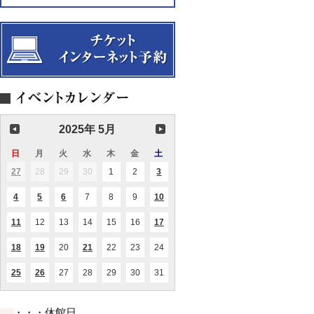
『白
『白
リ
2025
ッ
来
演
雪
雪
サ
～
ク
に
奏
姫』
姫』
イ
恩
ス
向
会
タ
師
カ
け
ル
ギ
ル
て-
2025
グ
テ
ラ・
ッ
カ
ト
ツ
と
ァ
の
ラ
共
ヴ
演
2025年 5月
ァ
氏
を
日
日
月
月
火
火
水
水
木
木
金
金
土
土
迎
曜
曜
曜
曜
曜
曜
曜
え
27
2025.04.27
28
2025.04.28
29
2025.04.29
30
2025.04.30
1
2025.05.01
2
2025.05.02
3
2025.05.03
(1
(1
日
日
日
日
日
日
日
て
件
件
の
の
～
4
2025.05.04
5
2025.05.05
6
2025.05.06
7
2025.05.07
8
2025.05.08
9
2025.05.09
10
2025.05.10
(2
(1
(1
(1
イ
イ
件
件
件
件
ベ
ベ
の
の
の
の
ン
ン
11
2025.05.11
12
2025.05.12
13
2025.05.13
14
2025.05.14
15
2025.05.15
16
2025.05.16
17
2025.05.17
(2
(2
イ
イ
イ
イ
ト)
ト)
件
件
ベ
ベ
ベ
ベ
の
の
ン
ン
ン
ン
18
2025.05.18
19
2025.05.19
20
2025.05.20
21
2025.05.21
22
2025.05.22
23
2025.05.23
24
2025.05.24
(1
(1
(1
イ
イ
ト)
ト)
ト)
ト)
件
件
件
ベ
ベ
の
の
の
ン
ン
25
2025.05.25
26
2025.05.26
27
2025.05.27
28
2025.05.28
29
2025.05.29
30
2025.05.30
31
2025.05.31
(3
(1
イ
イ
イ
ト)
ト)
件
件
ベ
ベ
ベ
の
の
ン
ン
ン
イ
イ
ト)
ト)
ト)
・・・休館日
ベ
ベ