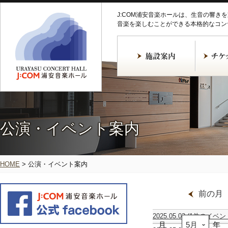
J:COM浦安音楽ホールは、生音の響き
音楽を楽しむことができる本格的なコン
公演・イベント案内
HOME
>
公演・イベント案内
前の月
2025.05.03
(1件のイベン
月
堀
年