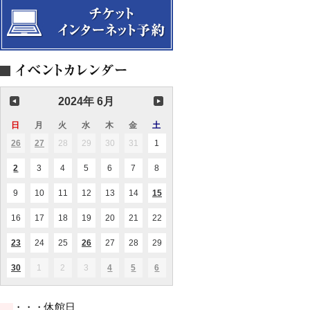
独
愉
た
奏
し
な
演
む
ば
奏
宴
た
会
～
物
語
2024年 6月
日
日
月
月
火
火
水
水
木
木
金
金
土
土
曜
曜
曜
曜
曜
曜
曜
26
2024.05.26
27
2024.05.27
28
2024.05.28
29
2024.05.29
30
2024.05.30
31
2024.05.31
1
2024.06.01
(2
(1
日
日
日
日
日
日
日
件
件
の
の
2
2024.06.02
3
2024.06.03
4
2024.06.04
5
2024.06.05
6
2024.06.06
7
2024.06.07
8
2024.06.08
(1
イ
イ
件
ベ
ベ
の
ン
ン
9
2024.06.09
10
2024.06.10
11
2024.06.11
12
2024.06.12
13
2024.06.13
14
2024.06.14
15
2024.06.15
(1
イ
ト)
ト)
件
ベ
の
ン
16
2024.06.16
17
2024.06.17
18
2024.06.18
19
2024.06.19
20
2024.06.20
21
2024.06.21
22
2024.06.22
イ
ト)
ベ
ン
23
2024.06.23
24
2024.06.24
25
2024.06.25
26
2024.06.26
27
2024.06.27
28
2024.06.28
29
2024.06.29
(1
(1
ト)
件
件
の
の
30
2024.06.30
1
2024.07.01
2
2024.07.02
3
2024.07.03
4
2024.07.04
5
2024.07.05
6
2024.07.06
(1
(1
(2
(1
イ
イ
件
件
件
件
ベ
ベ
の
の
の
の
ン
ン
イ
イ
イ
イ
ト)
ト)
・・・休館日
ベ
ベ
ベ
ベ