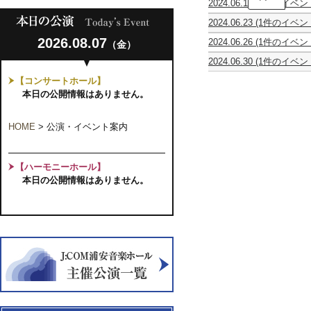
2024.06.15
(1件のイベン
Uno
テ
☓
2024.06.23
(1件のイベン
ア
vox
「ほ
ト
alius
2026.08.07
2024.06.26
(1件のイベン
（金）
し
ル
Joint
デ
お
サ
Concert
2024.06.30
(1件のイベン
ニ
と」
ッ
バ
ス・
Vol.4
ク
【コンサートホール】
ロ
ブ
レ
ス
ッ
本日の公開情報はありません。
リ
ク
第
ク
ア
チ
7
チ
コ
ャ
回
ェ
フ
HOME
>
公演・イベント案内
ー
公
ロ
フ
コ
演
☓
ル
ン
結
モ
ー
サ
成
ダ
【ハーモニーホール】
ト
ー
10
ン
リ
ト
本日の公開情報はありません。
周
チ
サ
～
年
ェ
イ
気
記
ロ
タ
取
念
2
ル
ら
コ
台
2024
ず
ン
の
に
サ
チ
マ
ー
ェ
ニ
ト
ロ
ア
テ
に
ッ
ア
よ
ク
ト
る
に
ル