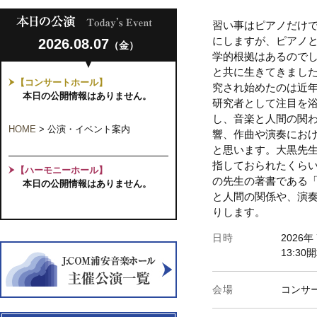
習い事はピアノだけ
にしますが、ピアノ
2026.08.07
（金）
学的根拠はあるので
と共に生きてきまし
【コンサートホール】
究され始めたのは近
本日の公開情報はありません。
研究者として注目を
し、音楽と人間の関
HOME
>
公演・イベント案内
響、作曲や演奏にお
と思います。大黒先
指しておられたくら
【ハーモニーホール】
の先生の著書である
本日の公開情報はありません。
と人間の関係や、演
りします。
日時
2026
13:30
会場
コンサー