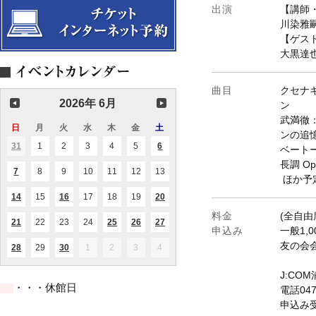
出演
【講師
川染雅嗣
【ゲス
大黒達也
曲目
クセナ
2026年 6月
ン
武満徹
日
日
月
月
火
火
水
水
木
木
金
金
土
土
ンの追憶
曜
曜
曜
曜
曜
曜
曜
31
2026.05.31
1
2026.06.01
2
2026.06.02
3
2026.06.03
4
2026.06.04
5
2026.06.05
6
2026.06.06
(1
(2
ベートー
日
日
日
日
日
日
日
件
件
長調 O
の
の
7
2026.06.07
8
2026.06.08
9
2026.06.09
10
2026.06.10
11
2026.06.11
12
2026.06.12
13
2026.06.13
(1
(1
イ
イ
ほか予
件
件
ベ
ベ
の
の
ン
ン
14
2026.06.14
15
2026.06.15
16
2026.06.16
17
2026.06.17
18
2026.06.18
19
2026.06.19
20
2026.06.20
(1
(1
(1
イ
イ
ト)
ト)
件
件
件
ベ
ベ
料金
(全自由
の
の
の
ン
ン
21
2026.06.21
22
2026.06.22
23
2026.06.23
24
2026.06.24
25
2026.06.25
26
2026.06.26
27
2026.06.27
(1
(1
(1
(2
(2
イ
イ
イ
申込み
一般1,
ト)
ト)
件
件
件
件
件
ベ
ベ
ベ
の
の
の
の
の
友の会会
ン
ン
ン
28
2026.06.28
29
2026.06.29
30
2026.06.30
1
2026.07.01
2
2026.07.02
3
2026.07.03
4
2026.07.04
(1
(1
イ
イ
イ
イ
イ
ト)
ト)
ト)
件
件
ベ
ベ
ベ
ベ
ベ
の
の
ン
ン
ン
ン
ン
J:C
イ
イ
ト)
ト)
ト)
ト)
ト)
・・・休館日
ベ
ベ
電話047-
ン
ン
申込み
ト)
ト)