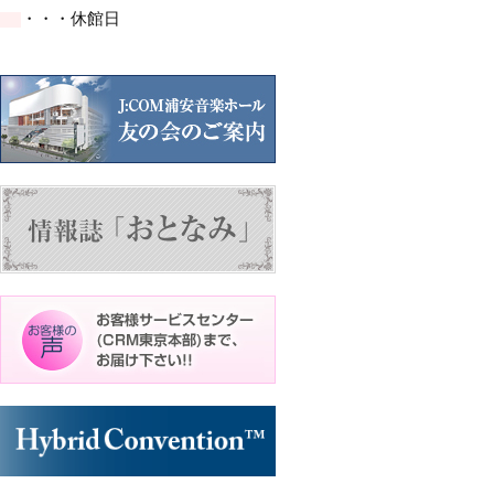
イ
イ
イ
イ
イ
ト)
ト)
ト)
・・・休館日
ベ
ベ
ベ
ベ
ベ
ン
ン
ン
ン
ン
ト)
ト)
ト)
ト)
ト)