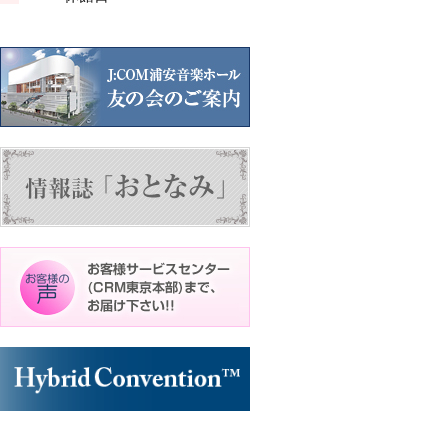
ン
ン
ト)
ト)