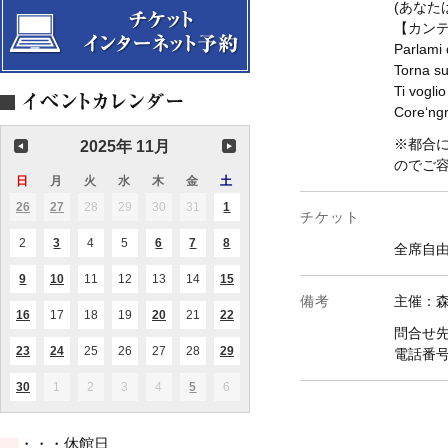
(あなた
【カン
Parlam
Torna 
Ti vog
Core‘
※都合
2025年 11月
のでご
日
日
月
月
火
火
水
水
木
木
金
金
土
土
曜
曜
曜
曜
曜
曜
曜
26
2025.10.26
27
2025.10.27
28
2025.10.28
29
2025.10.29
30
2025.10.30
31
2025.10.31
1
2025.11.01
(2
(1
(1
チケット
日
日
日
日
日
日
日
件
件
件
の
の
の
2
2025.11.02
3
2025.11.03
4
2025.11.04
5
2025.11.05
6
2025.11.06
7
2025.11.07
8
2025.11.08
(1
(1
(1
(1
全席自由
イ
イ
イ
件
件
件
件
ベ
ベ
ベ
の
の
の
の
ン
ン
ン
9
2025.11.09
10
2025.11.10
11
2025.11.11
12
2025.11.12
13
2025.11.13
14
2025.11.14
15
2025.11.15
(1
(1
(1
イ
イ
イ
イ
ト)
ト)
ト)
件
件
件
ベ
ベ
ベ
ベ
備考
主催：
の
の
の
ン
ン
ン
ン
16
2025.11.16
17
2025.11.17
18
2025.11.18
19
2025.11.19
20
2025.11.20
21
2025.11.21
22
2025.11.22
(1
(1
(2
イ
イ
イ
ト)
ト)
ト)
ト)
件
件
件
問合せ
ベ
ベ
ベ
の
の
の
ン
ン
ン
23
2025.11.23
24
2025.11.24
25
2025.11.25
26
2025.11.26
27
2025.11.27
28
2025.11.28
29
2025.11.29
(2
(2
(4
電話番号 0
イ
イ
イ
ト)
ト)
ト)
件
件
件
ベ
ベ
ベ
の
の
の
ン
ン
ン
30
2025.11.30
1
2025.12.01
2
2025.12.02
3
2025.12.03
4
2025.12.04
5
2025.12.05
6
2025.12.06
(1
(2
イ
イ
イ
ト)
ト)
ト)
件
件
ベ
ベ
ベ
の
の
ン
ン
ン
イ
イ
ト)
ト)
ト)
・・・休館日
ベ
ベ