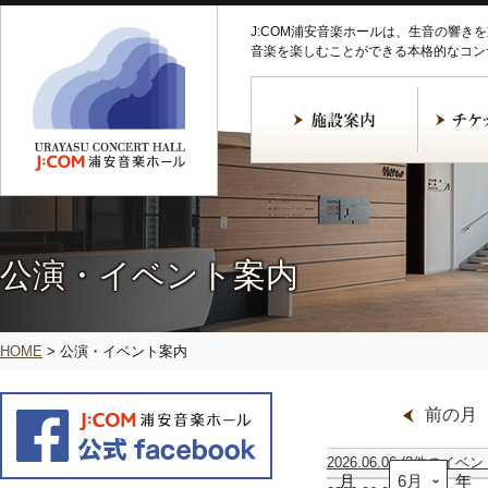
J:COM浦安音楽ホールは、生音の響き
音楽を楽しむことができる本格的なコン
公演・イベント案内
HOME
>
公演・イベント案内
前の月
2026.06.06
(2件のイベン
月
ア
坪
年