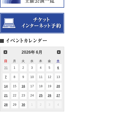
音
宴
映
ン
ー
楽
会
サ
ト
で
ン
ひ
ブ
ら
ル
く
ブ
こ
ル
こ
ー
ろ
ス
の
リ
ウ
ュ
エ
ー
ル
コ
ビ
2026年 6月
ン
ー
サ
イ
ー
日
日
月
月
火
火
水
水
木
木
金
金
土
土
ン
ト
グ
曜
曜
曜
曜
曜
曜
曜
Vol.6
31
2026.05.31
1
2026.06.01
2
2026.06.02
3
2026.06.03
4
2026.06.04
5
2026.06.05
6
2026.06.06
(1
(2
日
日
日
日
日
日
日
件
件
の
の
7
2026.06.07
8
2026.06.08
9
2026.06.09
10
2026.06.10
11
2026.06.11
12
2026.06.12
13
2026.06.13
(1
(1
イ
イ
件
件
ベ
ベ
の
の
ン
ン
14
2026.06.14
15
2026.06.15
16
2026.06.16
17
2026.06.17
18
2026.06.18
19
2026.06.19
20
2026.06.20
(1
(1
(1
イ
イ
ト)
ト)
件
件
件
ベ
ベ
の
の
の
ン
ン
21
2026.06.21
22
2026.06.22
23
2026.06.23
24
2026.06.24
25
2026.06.25
26
2026.06.26
27
2026.06.27
(1
(1
(1
(2
(2
イ
イ
イ
ト)
ト)
件
件
件
件
件
ベ
ベ
ベ
の
の
の
の
の
ン
ン
ン
28
2026.06.28
29
2026.06.29
30
2026.06.30
1
2026.07.01
2
2026.07.02
3
2026.07.03
4
2026.07.04
(1
(1
イ
イ
イ
イ
イ
ト)
ト)
ト)
件
件
ベ
ベ
ベ
ベ
ベ
の
の
ン
ン
ン
ン
ン