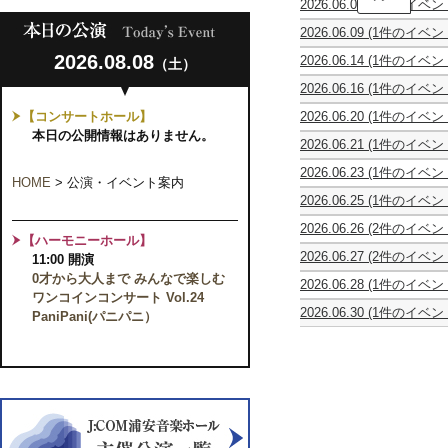
2026.06.07
(1件のイベン
ン
川
動
サ
真
2026.06.09
(1件のイベン
物
ン
理
休
の
ブ
子
2026.08.08
2026.06.14
(1件のイベン
（土）
館
謝
ル・
ギ
2
日
肉
ゴ
タ
2026.06.16
(1件のイベン
台
祭
ン
ー
Bel
で
サ
ベ
リ
【コンサートホール】
2026.06.20
(1件のイベン
Tempo
奏
ン
ェ
サ
ズ
vol.9
本日の公開情報はありません。
で
＝
第
イ
2026.06.21
(1件のイベン
ー
歌
る
サ
18
タ
合
ラ
宴
極
ー
回
ル
2026.06.23
(1件のイベン
唱
シ
上
HOME
>
公演・イベント案内
ン
定
in
休
団
ア
の
ス
2026.06.25
(1件のイベン
期
千
館
イ
ン
POPs&Classic
の
噓
演
葉
日
ク
ブ
TOUR
2026.06.26
(2件のイベン
気
つ
奏
Vol.2
ト
ラ
【ハーモニーホール】
2026
噓
～
晴
き
会
～
ゥ
ス・
2026.06.27
(2件のイベン
11:00 開演
つ
い
ら
は
演
ス
ア
第
Ensemble
き
の
し
誰
奏
0才から大人まで みんなで楽しむ
第
ニ
2026.06.28
(1件のイベン
2
Concert
は
ち
名
だ？
活
10
ワンコインコンサート Vol.24
マ
MUSICHIBA
回
Vol.2
誰
舞
曲
動
回
関
2026.06.30
(1件のイベン
vol.7
PaniPani(パニパニ）
マ
う
だ？
う
と
25
フ
東
～
ン
ら
物
と
周
レ
公
私
ド
や
語
も
年
ン
演
っ
リ
す
～
に
記
ド
て、
ン
の
「あ
フ
念
リ
い
室
仲
わ
ル
～
ー
い
内
間
ひ
ー
コ
ネ。
楽
た
２」
ト
ン
～
の
ち
上
ア
サ