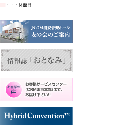
イ
イ
ト)
ト)
ト)
ト)
ト)
・・・休館日
ベ
ベ
ン
ン
ト)
ト)