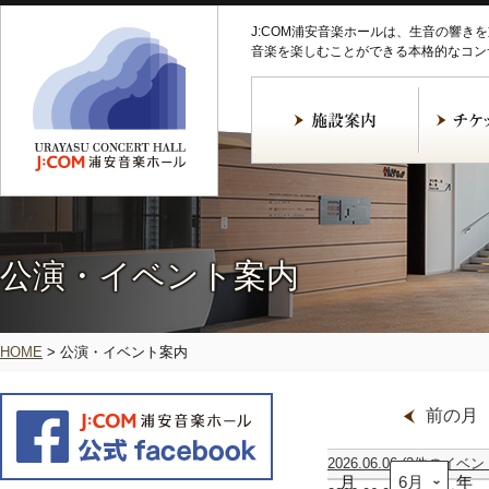
J:COM浦安音楽ホールは、生音の響き
音楽を楽しむことができる本格的なコン
公演・イベント案内
HOME
>
公演・イベント案内
前の月
2026.06.06
(2件のイベン
月
ア
坪
年