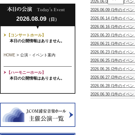
2026.06.07
(1件のイベン
ン
川
動
サ
真
2026.06.09
(1件のイベン
物
ン
理
休
の
ブ
子
2026.08.09
2026.06.14
(1件のイベン
（日）
館
謝
ル・
ギ
2
日
肉
ゴ
タ
2026.06.16
(1件のイベン
台
祭
ン
ー
Bel
で
サ
ベ
リ
【コンサートホール】
2026.06.20
(1件のイベン
Tempo
奏
ン
ェ
サ
ズ
vol.9
本日の公開情報はありません。
で
＝
第
イ
2026.06.21
(1件のイベン
ー
歌
る
サ
18
タ
合
ラ
宴
極
ー
回
ル
2026.06.23
(1件のイベン
唱
シ
上
HOME
>
公演・イベント案内
ン
定
in
休
団
ア
の
ス
2026.06.25
(1件のイベン
期
千
館
イ
ン
POPs&Classic
の
噓
演
葉
日
ク
ブ
TOUR
2026.06.26
(2件のイベン
気
つ
奏
Vol.2
ト
ラ
【ハーモニーホール】
2026
噓
～
晴
き
会
～
ゥ
ス・
2026.06.27
(2件のイベン
本日の公開情報はありません。
つ
い
ら
は
演
ス
ア
第
Ensemble
き
の
し
誰
奏
第
ニ
2026.06.28
(1件のイベン
2
Concert
は
ち
名
だ？
活
10
マ
MUSICHIBA
回
Vol.2
誰
舞
曲
動
回
関
2026.06.30
(1件のイベン
vol.7
マ
う
だ？
う
と
25
フ
東
～
ン
ら
物
と
周
レ
公
私
ド
や
語
も
年
ン
演
っ
リ
す
～
に
記
ド
て、
ン
の
「あ
フ
念
リ
い
室
仲
わ
ル
～
ー
い
内
間
ひ
ー
コ
ネ。
楽
た
２」
ト
ン
～
の
ち
上
ア
サ