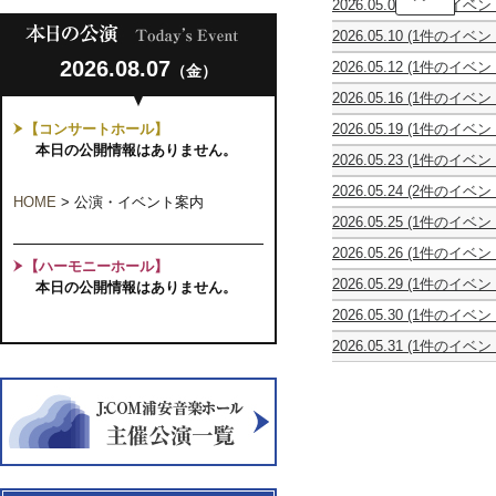
2026.05.05
(1件のイベン
孝
姜
三
2026.05.10
(1件のイベン
建
と
ザ
華
そ
2026.08.07
2026.05.12
(1件のイベン
（金）
ッ
＆
の
休
ツ・
二
弟
2026.05.16
(1件のイベン
館
サ
胡
子
女
日
ク
合
た
【コンサートホール】
2026.05.19
(1件のイベン
声
ソ
奏
ち
Quintet
ア・
本日の公開情報はありません。
フ
団・
ギ
2026.05.23
(1件のイベン
N35°
カ
ォ
華
タ
Tokyo
Recital
ペ
ン・
園
ー
2026.05.24
(2件のイベン
Bay
2026
ラ
HOME
>
公演・イベント案内
フ
二
発
J
前
Youth
ア
ィ
胡
2026.05.25
(1件のイベン
表
JAZZ
野
Choir
ン
ル
コ
宮
会
QUINTET
咲
第
サ
ハ
2026.05.26
(1件のイベン
ン
原
FEAT.
希
3
ン
【ハーモニーホール】
ー
休
サ
詩
TAKASHI
ヴ
回
ブ
2026.05.29
(1件のイベン
モ
本日の公開情報はありません。
館
ー
子
NAMIKI
ァ
演
ル
凱
ニ
日
ト
ヴ
イ
奏
HANA
2026.05.30
(1件のイベン
旋
ー
2026
ァ
オ
会
no
GUITAR
-
第
イ
リ
ー
2026.05.31
(1件のイベン
WA
ENSEMBLE
ロ
22
オ
ン
ド
mille
ひ
マ
回
リ
リ
イ
foglie
び
ン
定
ン・
サ
ツ
第
き
と
期
リ
イ
音
9
第
情
演
サ
タ
楽
回
10
熱
奏
イ
ル
時
演
回
の
会
タ
Vol.4
間
奏
定
ラ
ル
旅
会
期
フ
2026
行