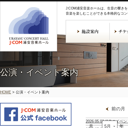
J:COM浦安音楽ホールは、生音の響き
音楽を楽しむことができる本格的なコン
公演・イベント案内
HOME
>
公演・イベント案内
前の月
2026.05.02
(1件のイベン
月
建
年