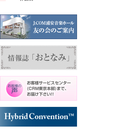
ン
ン
ト)
ト)