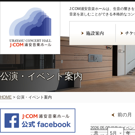
J:COM浦安音楽ホールは、生音の響き
音楽を楽しむことができる本格的なコン
公演・イベント案内
HOME
>
公演・イベント案内
前の月
2026.05.02
(1件のイベン
月
建
年