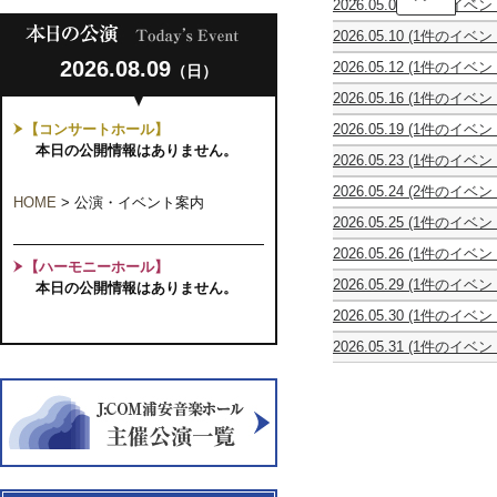
2026.05.05
(1件のイベン
孝
姜
三
2026.05.10
(1件のイベン
建
と
ザ
華
そ
2026.08.09
2026.05.12
(1件のイベン
（日）
ッ
＆
の
休
ツ・
二
弟
2026.05.16
(1件のイベン
館
サ
胡
子
女
日
ク
合
た
【コンサートホール】
2026.05.19
(1件のイベン
声
ソ
奏
ち
Quintet
ア・
本日の公開情報はありません。
フ
団・
ギ
2026.05.23
(1件のイベン
N35°
カ
ォ
華
タ
Tokyo
Recital
ペ
ン・
園
ー
2026.05.24
(2件のイベン
Bay
2026
ラ
HOME
>
公演・イベント案内
フ
二
発
J
前
Youth
ア
ィ
胡
2026.05.25
(1件のイベン
表
JAZZ
野
Choir
ン
ル
コ
宮
会
QUINTET
咲
第
サ
ハ
2026.05.26
(1件のイベン
ン
原
FEAT.
希
3
ン
【ハーモニーホール】
ー
休
サ
詩
TAKASHI
ヴ
回
ブ
2026.05.29
(1件のイベン
モ
本日の公開情報はありません。
館
ー
子
NAMIKI
ァ
演
ル
凱
ニ
日
ト
ヴ
イ
奏
HANA
2026.05.30
(1件のイベン
旋
ー
2026
ァ
オ
会
no
GUITAR
-
第
イ
リ
ー
2026.05.31
(1件のイベン
WA
ENSEMBLE
ロ
22
オ
ン
ド
mille
ひ
マ
回
リ
リ
イ
foglie
び
ン
定
ン・
サ
ツ
第
き
と
期
リ
イ
音
9
第
情
演
サ
タ
楽
回
10
熱
奏
イ
ル
時
演
回
の
会
タ
Vol.4
間
奏
定
ラ
ル
旅
会
期
フ
2026
行