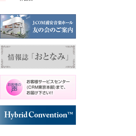
ン
ン
ト)
ト)