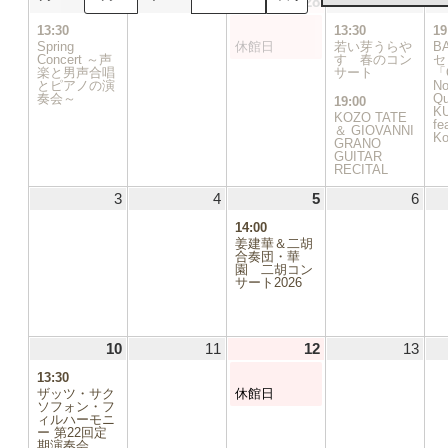
26
2026.04.26
(1
27
2026.04.27
28
2026.04.28
(1
29
2026
(2
日
日
日
日
件
件
件
13:30
13:30
19
の
の
の
Spring
休館日
若い芽うらや
B
イ
イ
イ
Concert ～声
す 春のコン
セ
楽と男声合唱
ベ
ベ
サート
ベ
「O
とピアノの演
N
ン
ン
ン
奏会～
Qu
19:00
ト)
ト)
ト)
K
KOZO TATE
fe
＆ GIOVANNI
Ko
GRANO
GUITAR
RECITAL
3
2026.05.03
4
2026.05.04
5
2026.05.05
(1
6
2026
件
14:00
の
姜建華＆二胡
イ
合奏団・華
園 二胡コン
ベ
サート2026
ン
ト)
10
2026.05.10
(1
11
2026.05.11
12
2026.05.12
(1
13
2026
件
件
13:30
の
の
ザッツ・サク
休館日
イ
イ
ソフォン・フ
ィルハーモニ
ベ
ベ
ー 第22回定
ン
ン
期演奏会