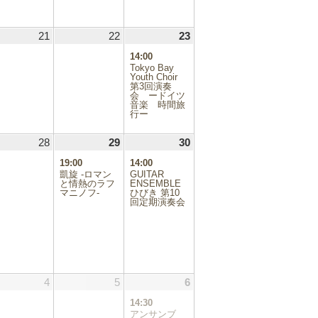
ト)
.05.20
21
2026.05.21
22
2026.05.22
23
2026.05.23
(1
件
14:00
の
Tokyo Bay
イ
Youth Choir
第3回演奏
ベ
会 ードイツ
ン
音楽 時間旅
ト)
行ー
.05.27
28
2026.05.28
29
2026.05.29
(1
30
2026.05.30
(1
件
件
19:00
14:00
の
の
凱旋 -ロマン
GUITAR
イ
イ
と情熱のラフ
ENSEMBLE
マニノフ-
ベ
ひびき 第10
ベ
回定期演奏会
ン
ン
ト)
ト)
.06.03
4
2026.06.04
5
2026.06.05
6
2026.06.06
(2
件
14:30
の
アンサンブ