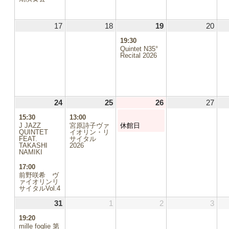
ト)
ト)
17
2026.05.17
18
2026.05.18
19
2026.05.19
(1
20
2026
件
19:30
の
Quintet N35°
イ
Recital 2026
ベ
ン
ト)
24
2026.05.24
(2
25
2026.05.25
(1
26
2026.05.26
(1
27
2026
件
件
件
15:30
13:00
の
の
の
J JAZZ
宮原詩子ヴァ
休館日
イ
イ
イ
QUINTET
イオリン・リ
.02
FEAT.
ベ
サイタル
ベ
ベ
TAKASHI
2026
ン
ン
ン
NAMIKI
.09
ト)
ト)
ト)
17:00
5.16
前野咲希 ヴ
ァイオリンリ
サイタルVol.4
5.23
31
2026.05.31
(1
1
2026.06.01
2
2026.06.02
3
2026
5.30
件
19:20
の
mille foglie 第
.06