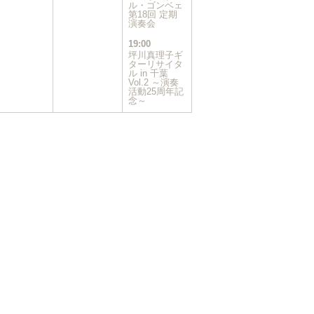
イ
ル・ゴンベェ
第18回 定期
ベ
演奏会
ン
ト)
19:00
坪川真理子ギ
ターリサイタ
ル in 千葉
Vol.2 ～演奏
活動25周年記
念～