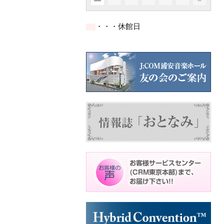
イ
イ
イ
イ
イ
ト)
ト)
件
件
ベ
ベ
ベ
ベ
ベ
の
の
ン
ン
ン
ン
ン
イ
イ
ト)
ト)
ト)
ト)
ト)
・・・休館日
ベ
ベ
ン
ン
ト)
ト)