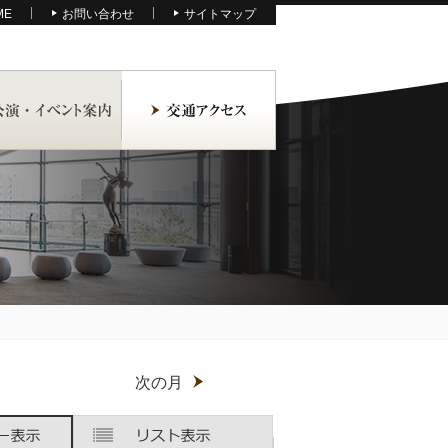
ME
お問い合わせ
サイトマップ
月
次の月
木
木
金
金
土
土
曜
曜
曜