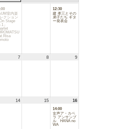
.04.29
30
2026.04.30
(1
1
2026.05.01
2
2026.05.02
(1
日
日
日
件
件
:00
12:30
の
の
AUM室内楽
建 孝三とその
イ
イ
レクション
弟子たち ギタ
n Stage
ベ
ー発表会
ベ
o.1」
ン
ン
artet
ト)
ト)
UROMATSU
at.Risa
moto
.05.06
7
2026.05.07
8
2026.05.08
9
2026.05.09
.05.13
14
2026.05.14
15
2026.05.15
16
2026.05.16
(1
件
14:00
の
女声ア・カペ
イ
ラ アンサンブ
ル HANA no
ベ
WA
ン