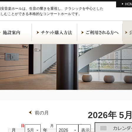
HO
M浦安音楽ホールは、生音の響きを重視し、クラシックを中心とした
楽しむことができる本格的なコンサートホールです。
前の月
2026年 5
日
日
月
月
火
火
水
水
月
年
曜
曜
曜
曜