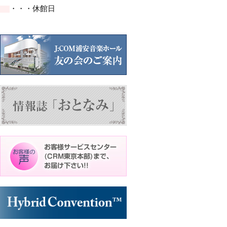
イ
イ
・・・休館日
ベ
ベ
ン
ン
ト)
ト)