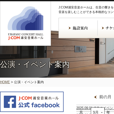
J:COM浦安音楽ホールは、生音の響き
音楽を楽しむことができる本格的なコン
公演・イベント案内
HOME
>
公演・イベント案内
前の月
2025.09.01
(1件のイベン
月
米
年