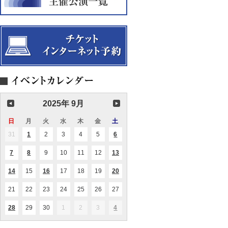
ー
ン
ノ
ィ
イ
ト
サ
三
バ
ン
2025
ー
重
ル
コ
ト
奏
第
ン
の
2
サ
魅
回
ー
力
メ
ト
を
レ
Vol.22
語
フ
木
る
ラ
管
コ
五
ン
重
サ
奏
2025年 9月
ー
Meer（メ
ト
ー
ア）
日
日
月
月
火
火
水
水
木
木
金
金
土
土
【完
曜
曜
曜
曜
曜
曜
曜
31
2025.08.31
1
2025.09.01
2
2025.09.02
3
2025.09.03
4
2025.09.04
5
2025.09.05
6
2025.09.06
(1
(2
売
日
日
日
日
日
日
日
件
件
御
の
の
礼】
7
2025.09.07
8
2025.09.08
9
2025.09.09
10
2025.09.10
11
2025.09.11
12
2025.09.12
13
2025.09.13
(1
(1
(1
イ
イ
件
件
件
ベ
ベ
の
の
の
ン
ン
14
2025.09.14
15
2025.09.15
16
2025.09.16
17
2025.09.17
18
2025.09.18
19
2025.09.19
20
2025.09.20
(1
(1
(1
イ
イ
イ
ト)
ト)
件
件
件
ベ
ベ
ベ
の
の
の
ン
ン
ン
21
2025.09.21
22
2025.09.22
23
2025.09.23
24
2025.09.24
25
2025.09.25
26
2025.09.26
27
2025.09.27
イ
イ
イ
ト)
ト)
ト)
ベ
ベ
ベ
ン
ン
ン
28
2025.09.28
29
2025.09.29
30
2025.09.30
1
2025.10.01
2
2025.10.02
3
2025.10.03
4
2025.10.04
(2
(1
ト)
ト)
ト)
件
件
の
の