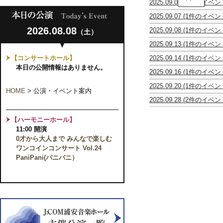
2025.09.06
(2件のイベン
本
親
オ
朱
2025.09.07
(1件のイベン
子
ペ
里
オ
で
ラ
ソ
2026.08.08
2025.09.08
(1件のイベン
（土）
ペ
楽
『ド
ロ
寺
ラ
し
ン・
コ
2025.09.13
(1件のイベン
子
『ド
む
ジ
ン
モ
屋
ン・
お
ョ
サ
【コンサートホール】
2025.09.14
(1件のイベン
ー
お
ジ
と
ヴ
ー
千
ツ
本日の公開情報はありません。
と
ョ
あ
ァ
ト
2025.09.16
(1件のイベン
葉
ァ
な
ヴ
そ
ン
小
大
ル
み
ァ
び！
ニ』
2025.09.20
(1件のイベン
林
学
ト
プ
HOME
>
公演・イベント案内
ン
【共
0
美
ピ
『コ
レ
ニ』
催
2025.09.28
(2件のイベン
才
香
ア
ジ・
ミ
【共
事
カ
第
か
フ
ノ
フ
ア
催
業】
ヴ
18
ら
ル
サ
ァ
【ハーモニーホール】
ム
事
ァ
回
大
ー
ー
ン・
2025
業】
11:00 開演
イ
グ
人
ト
ク
ト
シ
オ
ラ
0才から大人まで みんなで楽しむ
ま
リ
ル
ゥ
リ
ラ
ン
で
サ
ワンコインコンサート Vol.24
シ
ッ
ー
オ
ベ
み
イ
ョ
テ』
PaniPani(パニパニ）
ズ
コ
ル
ん
タ
パ
＆
室
ナ
グ
な
ル
ン
ア
内
ア
弦
で
の
ン
楽
ロ
楽
楽
会
サ
講
ハ
団
し
OB
ン
座
フ
演
む
コ
ブ
～
ェ
奏
ワ
ン
ル・
ピ
ス
会
ン
サ
コ
ア
テ
コ