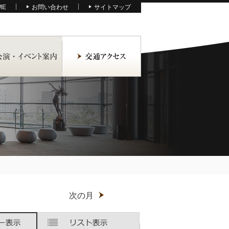
ME
お問い合わせ
サイトマップ
月
次の月
木
木
金
金
土
土
曜
曜
曜