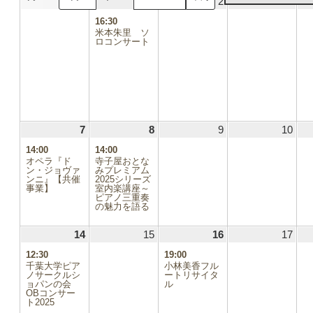
31
2025.08.31
1
2025.09.01
(1
2
2025.09.02
3
2025
日
日
日
日
件
16:30
の
米本朱里 ソ
イ
ロコンサート
ベ
ン
ト)
7
2025.09.07
(1
8
2025.09.08
(1
9
2025.09.09
10
2025
件
件
14:00
14:00
の
の
オペラ『ド
寺子屋おとな
イ
イ
ン・ジョヴァ
みプレミアム
ンニ』【共催
ベ
2025シリーズ
ベ
事業】
室内楽講座～
ン
ン
ピアノ三重奏
ト)
ト)
の魅力を語る
14
2025.09.14
(1
15
2025.09.15
16
2025.09.16
(1
17
2025
件
件
12:30
19:00
の
の
千葉大学ピア
小林美香フル
イ
イ
ノサークルシ
ートリサイタ
ョパンの会
ベ
ル
ベ
OBコンサー
ン
ン
ト2025
ト)
ト)