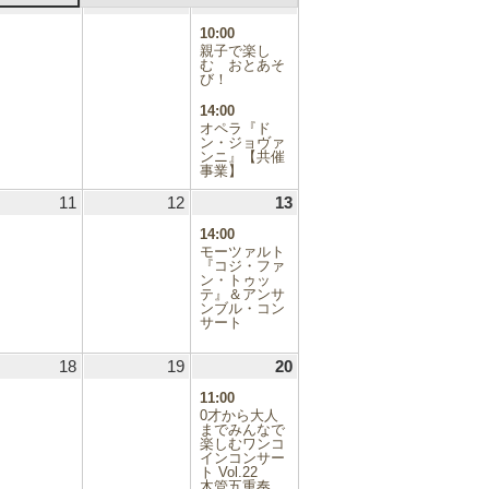
.09.03
4
2025.09.04
5
2025.09.05
6
2025.09.06
(2
日
日
日
件
10:00
の
親子で楽し
イ
む おとあそ
び！
ベ
ン
14:00
ト)
オペラ『ド
ン・ジョヴァ
ンニ』【共催
事業】
.09.10
11
2025.09.11
12
2025.09.12
13
2025.09.13
(1
件
14:00
の
モーツァルト
イ
『コジ・ファ
ン・トゥッ
ベ
テ』＆アンサ
ン
ンブル・コン
ト)
サート
.09.17
18
2025.09.18
19
2025.09.19
20
2025.09.20
(1
件
11:00
の
0才から大人
イ
までみんなで
楽しむワンコ
ベ
インコンサー
ン
ト Vol.22
ト)
木管五重奏