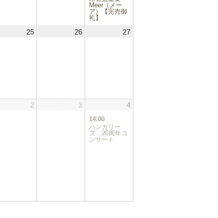
Meer（メー
ア）【完売御
礼】
.09.24
25
2025.09.25
26
2025.09.26
27
2025.09.27
.10.01
2
2025.10.02
3
2025.10.03
4
2025.10.04
(1
件
14:00
の
ハンガリー
イ
ズ 20周年コ
ンサート
ベ
ン
ト)