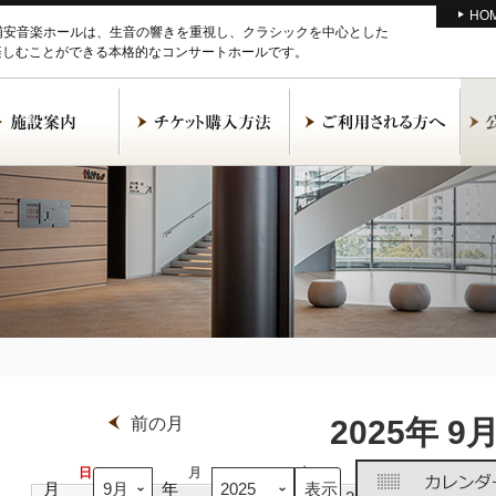
HO
M浦安音楽ホールは、生音の響きを重視し、クラシックを中心とした
楽しむことができる本格的なコンサートホールです。
前の月
2025年 9
日
日
月
月
火
火
水
水
月
年
曜
曜
曜
曜