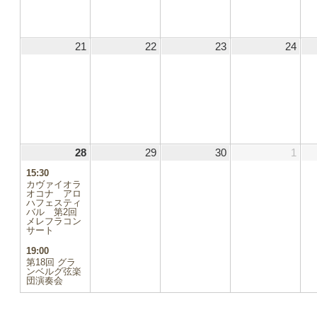
21
2025.09.21
22
2025.09.22
23
2025.09.23
24
2025
.06
28
2025.09.28
(2
29
2025.09.29
30
2025.09.30
1
2025
件
9.13
15:30
の
カヴァイオラ
イ
オコナ アロ
9.20
ハフェスティ
ベ
バル 第2回
ン
メレフラコン
9.27
ト)
サート
.04
19:00
第18回 グラ
ンベルグ弦楽
団演奏会