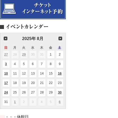
カ
ー
選
貴
回
ウ
競
ヴ
ト
方
定
ク
演！
ォ
Vol.24
に
期
ラ
～
ー
贈
演
イ
カ
PaniPani(パ
る
奏
ナ
ル
ニ
絵
会
文
コ
パ
本
化
ン
ニ
～”100
イ
サ
万
ベ
ー
回
ン
2025年 8月
ト
生
ト
Vol.17
き
日
日
月
月
火
火
水
水
木
木
金
金
土
土
た
曜
曜
曜
曜
曜
曜
曜
ね
27
2025.07.27
28
2025.07.28
29
2025.07.29
30
2025.07.30
31
2025.07.31
1
2025.08.01
2
2025.08.02
(1
(1
こ”
日
日
日
日
日
日
日
件
件
の
の
3
2025.08.03
4
2025.08.04
5
2025.08.05
6
2025.08.06
7
2025.08.07
8
2025.08.08
9
2025.08.09
(1
イ
イ
件
ベ
ベ
の
ン
ン
10
2025.08.10
11
2025.08.11
12
2025.08.12
13
2025.08.13
14
2025.08.14
15
2025.08.15
16
2025.08.16
(1
(1
イ
ト)
ト)
件
件
ベ
の
の
ン
17
2025.08.17
18
2025.08.18
19
2025.08.19
20
2025.08.20
21
2025.08.21
22
2025.08.22
23
2025.08.23
(2
イ
イ
ト)
件
ベ
ベ
の
ン
ン
24
2025.08.24
25
2025.08.25
26
2025.08.26
27
2025.08.27
28
2025.08.28
29
2025.08.29
30
2025.08.30
(2
(1
イ
ト)
ト)
件
件
ベ
の
の
ン
31
2025.08.31
1
2025.09.01
2
2025.09.02
3
2025.09.03
4
2025.09.04
5
2025.09.05
6
2025.09.06
(1
(2
イ
イ
ト)
件
件
ベ
ベ
の
の
ン
ン
イ
イ
ト)
ト)
・・・休館日
ベ
ベ