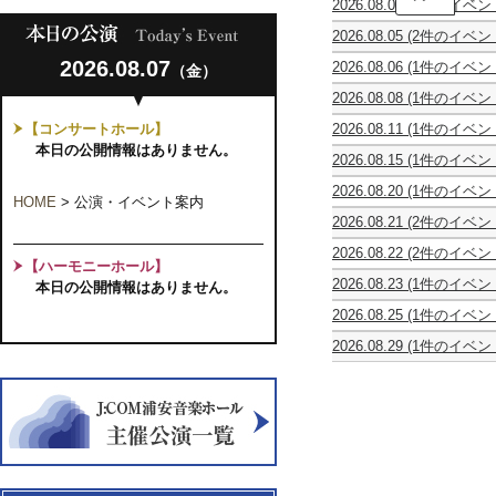
2026.08.04
(1件のイベン
タ
第
ー
2026.08.05
(2件のイベン
51
コ
第
stella
回
ン
2026.08.07
2026.08.06
(1件のイベン
（金）
51
星
全
ク
第
回
め
日
ー
2026.08.08
(1件のイベン
51
全
ぐ
本
ル
0
回
日
り
ジ
優
【コンサートホール】
2026.08.11
(1件のイベン
才
全
本
の
ュ
勝
休
か
本日の公開情報はありません。
日
ジ
物
ニ
者
2026.08.15
(1件のイベン
館
ら
本
ュ
語
ア
の
第
日
大
ジ
ニ
ク
競
2026.08.20
(1件のイベン
4
人
ュ
HOME
>
公演・イベント案内
ア
ラ
演
Episode
回
ま
ニ
ク
ッ
2026.08.21
(2件のイベン
Vol.22
0
千
で
ア
ラ
シ
Episode
ピ
～
葉
み
ク
ッ
2026.08.22
(2件のイベン
ク
0
ア
ギ
大
ん
【ハーモニーホール】
ラ
シ
千
祝
音
ノ
タ
学
な
ッ
2026.08.23
(1件のイベン
ク
本日の公開情報はありません。
葉
第
楽
＆
ー
教
で
シ
ほ
音
ジ
35
コ
チ
界
育
楽
2026.08.25
(1件のイベン
ク
し
楽
ュ
回
ン
ェ
の
学
し
休
音
お
コ
ニ
ウ
ク
ロ
未
部
2026.08.29
(1件のイベン
む
館
楽
と
ン
ア・
ク
ー
合
来
音
ヴ
ワ
日
コ
Vol.6
ク
ス
ラ
ル
同
を
楽
ォ
ン
ン
～
ー
ト
イ
千
発
担
科
ー
コ
ク
大
ル
リ
ナ
葉
表
う
OB
チ
イ
ー
人
千
ン
独
本
会
俊
コ
ェ・
ン
ル
に
葉
グ
立
選
英
ン
リ
コ
千
な
本
ス
記
奏
サ
ー
ン
葉
っ
選
第
念
者
ー
リ
サ
本
た
24
日
の
ト