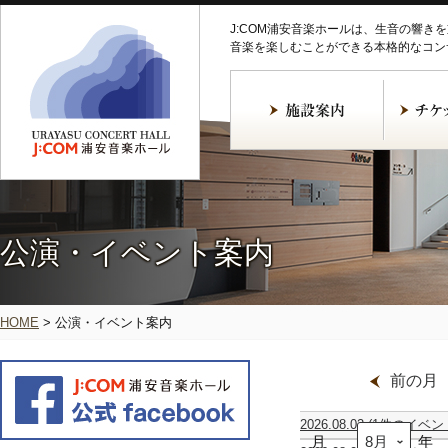
J:COM浦安音楽ホールは、生音の響き
音楽を楽しむことができる本格的なコン
公演・イベント案内
HOME
>
公演・イベント案内
前の月
2026.08.02
(1件のイベン
月
ギ
年