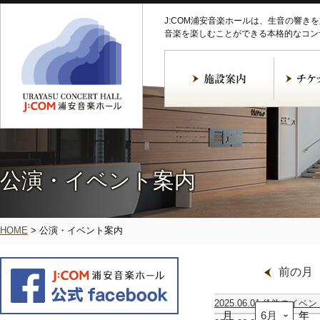
J:COM浦安音楽ホールは、生音の響き
音楽を楽しむことができる本格的なコン
公演・イベント案内
HOME
>
公演・イベント案内
前の月
2025.06.01
(1件のイベン
月
エ
年