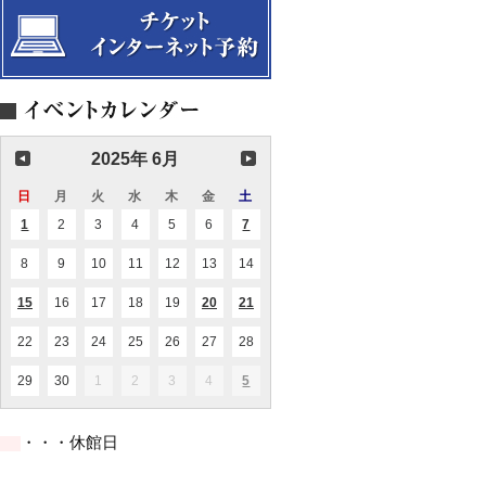
物
ヨ
２
ハ
～
ネ
誕
生
の
晩
課」〜
コ
ン
2025年 6月
ト
ラ
日
日
月
月
火
火
水
水
木
木
金
金
土
土
フ
曜
曜
曜
曜
曜
曜
曜
ァ
1
2025.06.01
2
2025.06.02
3
2025.06.03
4
2025.06.04
5
2025.06.05
6
2025.06.06
7
2025.06.07
(1
(2
日
日
日
日
日
日
日
ク
件
件
ト
の
の
8
2025.06.08
9
2025.06.09
10
2025.06.10
11
2025.06.11
12
2025.06.12
13
2025.06.13
14
2025.06.14
ゥ
イ
イ
ベ
ベ
ム
ン
ン
15
2025.06.15
16
2025.06.16
17
2025.06.17
18
2025.06.18
19
2025.06.19
20
2025.06.20
21
2025.06.21
（替
(1
(1
(3
ト)
ト)
件
件
件
え
の
の
の
歌）
22
2025.06.22
23
2025.06.23
24
2025.06.24
25
2025.06.25
26
2025.06.26
27
2025.06.27
28
2025.06.28
イ
イ
イ
と
ベ
ベ
ベ
共
ン
ン
ン
29
2025.06.29
30
2025.06.30
1
2025.07.01
2
2025.07.02
3
2025.07.03
4
2025.07.04
5
2025.07.05
(2
に
ト)
ト)
ト)
件
の
イ
・・・休館日
ベ
ン
ト)