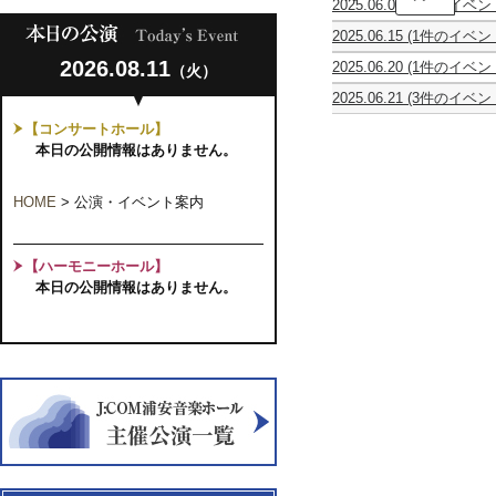
2025.06.07
(2件のイベン
ク
ピ
タ
ス・
2025.06.15
(1件のイベン
ア
カ
ノ
山
ノ
ハ
ー
2026.08.11
2025.06.20
(1件のイベン
（火）
口
&
シ・
ヴ
故
修
ア
キ
ォ
2025.06.21
(3件のイベン
郷、
ギ
ン
ネ
vol.21
建
霍
Harmoni∞us
千
タ
サ
ン・
《倫
【コンサートホール】
孝
暁
葉
ー
ン
オ
理
三
君
本日の公開情報はありません。
に
リ
ブ
ー
的・
と
&
響
サ
ル
ケ
宗
そ
二
く
イ
ソ
ス
教
の
胡
凱
HOME
>
公演・イベント案内
タ
ワ
ト
的
弟
楽
旋
ル
レ
ラ
な
子
団
の
in
17Th
演
森》
た
コ
旋
千
CONCERT
奏
全
ち
ン
【ハーモニーホール】
律
葉
会
曲
サ
山
本日の公開情報はありません。
演
ー
口
奏
ト
修
シ
と
リ
仲
ー
間
ズ・
た
第
ち
3
～
回
音
「洗
楽
礼
の
者
宝
聖