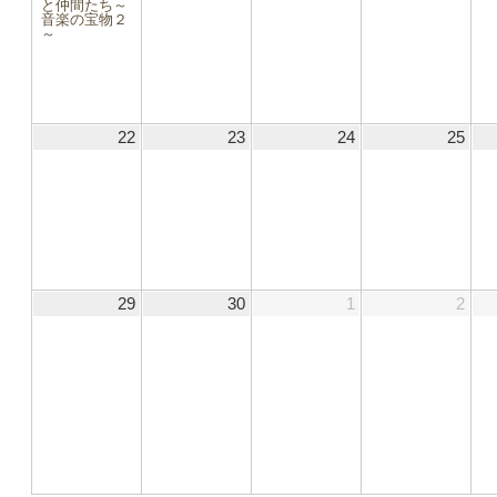
と仲間たち～
ン
音楽の宝物２
ト)
～
22
2025.06.22
23
2025.06.23
24
2025.06.24
25
2025
.07
29
2025.06.29
30
2025.06.30
1
2025.07.01
2
2025
6.14
6.21
6.28
.05