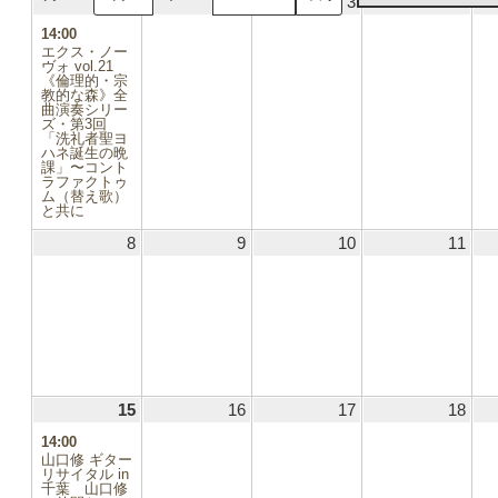
1
2025.06.01
(1
2
2025.06.02
3
2025.06.03
4
2025
日
日
日
日
件
14:00
の
エクス・ノー
イ
ヴォ vol.21
《倫理的・宗
ベ
教的な森》全
ン
曲演奏シリー
ト)
ズ・第3回
「洗礼者聖ヨ
ハネ誕生の晩
課」〜コント
ラファクトゥ
ム（替え歌）
と共に
8
2025.06.08
9
2025.06.09
10
2025.06.10
11
2025
15
2025.06.15
(1
16
2025.06.16
17
2025.06.17
18
2025
件
14:00
の
山口修 ギター
イ
リサイタル in
千葉 山口修
ベ