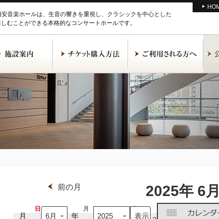
HO
M浦安音楽ホールは、生音の響きを重視し、クラシックを中心とした
楽しむことができる本格的なコンサートホールです。
前の月
2025年 6
日
日
月
月
火
火
水
水
月
年
曜
曜
曜
曜