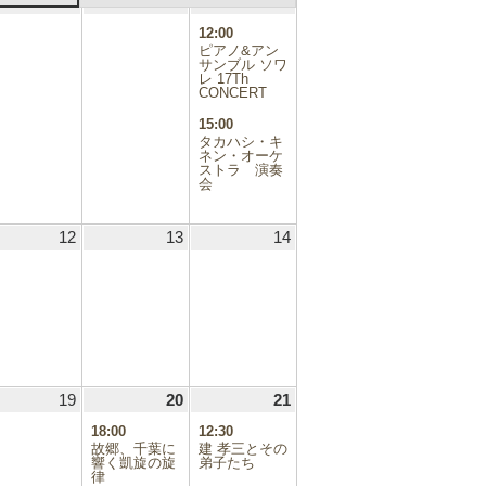
.06.04
5
2025.06.05
6
2025.06.06
7
2025.06.07
(2
日
日
日
件
12:00
の
ピアノ&アン
イ
サンブル ソワ
レ 17Th
ベ
CONCERT
ン
ト)
15:00
タカハシ・キ
ネン・オーケ
ストラ 演奏
会
.06.11
12
2025.06.12
13
2025.06.13
14
2025.06.14
.06.18
19
2025.06.19
20
2025.06.20
(1
21
2025.06.21
(3
件
件
18:00
12:30
の
の
故郷、千葉に
建 孝三とその
イ
イ
響く凱旋の旋
弟子たち
律
ベ
ベ