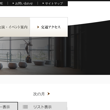
ME
お問い合わせ
サイトマップ
月
次の月
木
木
金
金
土
土
曜
曜
曜