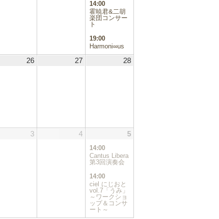
14:00
ン
ン
霍暁君&二胡
ト)
ト)
楽団コンサー
ト
19:00
Harmoni∞us
.06.25
26
2025.06.26
27
2025.06.27
28
2025.06.28
.07.02
3
2025.07.03
4
2025.07.04
5
2025.07.05
(2
件
14:00
の
Cantus Libera
イ
第3回演奏会
ベ
14:00
ン
ciel にじおと
ト)
vol.7「うみ」
～ワークショ
ップ＆コンサ
ート～