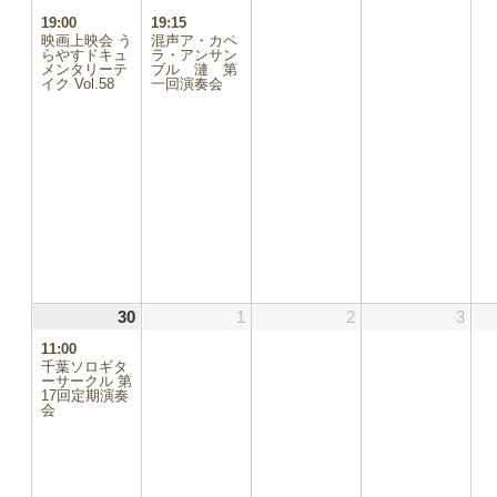
ン
ン
19:00
19:15
ト)
ト)
映画上映会 う
混声ア・カペ
らやすドキュ
ラ・アンサン
メンタリーテ
ブル 漣 第
イク Vol.58
一回演奏会
30
2025.11.30
(1
1
2025.12.01
2
2025.12.02
3
2025
件
11:00
の
千葉ソロギタ
イ
ーサークル 第
17回定期演奏
ベ
会
ン
ト)