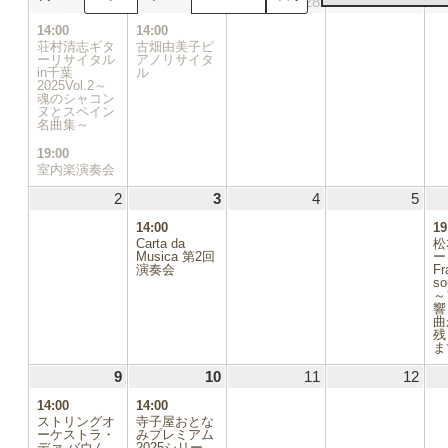
26
2025.10.26
(2
27
2025.10.27
(1
28
2025.10.28
29
2025
日
日
日
日
件
件
14:00
14:00
の
の
荘村清志ギタ
古畑由美子ピ
イ
イ
ーリサイタル
アノリサイタ
in千葉
ベ
ル
ベ
2025Vol.2～
ン
ン
魂のシャコン
ト)
ト)
ヌとスペイン
名曲集～
19:00
室内楽演奏会
2
2025.11.02
3
2025.11.03
(1
4
2025.11.04
5
2025
件
14:00
19
の
Carta da
松
イ
Musica 第2回
ー
演奏会
ベ
Fr
so
ン
～
ト)
響
曲
残
ま
9
2025.11.09
(1
10
2025.11.10
(1
11
2025.11.11
12
2025
件
件
14:00
14:00
の
の
ストリングオ
寺子屋おとな
イ
イ
ーケストラ・
みプレミアム
デァ バウム
2025シリー