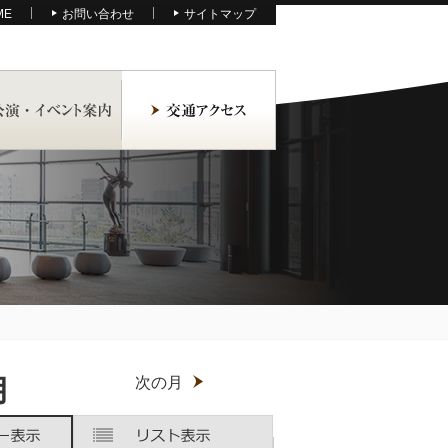
ME
お問い合わせ
サイトマップ
月
次の月
木
木
金
金
土
土
曜
曜
曜