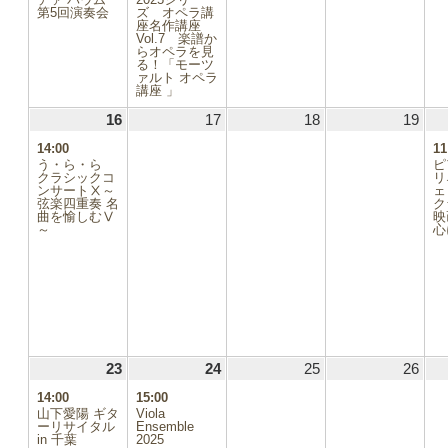
ベ
ベ
第5回演奏会
ズ オペラ講
ン
ン
座名作講座
ト)
ト)
Vol.7 楽譜か
らオペラを見
る！「モーツ
ァルト オペラ
講座 」
16
2025.11.16
(1
17
2025.11.17
18
2025.11.18
19
2025
件
14:00
11
の
う・ら・ら
ピ
イ
クラシックコ
リ
ンサートⅩ～
ベ
弦楽四重奏 名
ク
ン
曲を愉しむⅤ
映
ト)
～
心
.01
.08
1.15
23
2025.11.23
(2
24
2025.11.24
(2
25
2025.11.25
26
2025
1.22
件
件
14:00
15:00
の
の
1.29
山下愛陽 ギタ
Viola
イ
イ
ーリサイタル
Ensemble
in 千葉
ベ
2025
ベ
.06