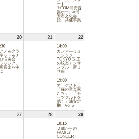
ベ
ート
ン
J:COM浦安音
ト)
楽ホール×浦
安市文化会
館 共催事業
.11.19
20
2025.11.20
(1
21
2025.11.21
22
2025.11.22
(2
件
件
:30
14:00
の
の
アノ＆クラ
カンマ―ミュ
イ
イ
ネット＆チ
ージック
ェロ演奏会
ベ
TOKYO 珠玉
ベ
ラッシク、
の弦楽アンサ
ン
ン
画音楽を中
ンブル 新ミ
ト)
ト)
に
サ曲
19:00
オーケストラ
「森の音楽家
たち」 「モ
ーツァルトを
聴く」浦安定
期 Vol.5
.11.26
27
2025.11.27
28
2025.11.28
29
2025.11.29
(4
件
10:15
の
０歳からの
イ
FAMILY
CONCERT
ベ