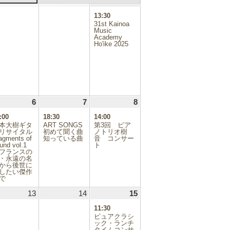
.10.29
30
2025.10.30
31
2025.10.31
1
2025.11.01
(1
日
日
日
件
13:30
の
31st Kainoa
イ
Music
Academy
ベ
Ho'ike 2025
ン
ト)
.11.05
6
2025.11.06
(1
7
2025.11.07
(1
8
2025.11.08
(1
件
件
件
:00
18:30
14:00
の
の
の
本大樹ギタ
ART SONGS
第3回 ピア
イ
イ
イ
リサイタル
初めて聞く曲
ノトリオ樹
agments of
ベ
知っている曲
ベ
音 コンサー
ベ
und vol.1
ト
ン
ン
ン
フランスの
ト)
ト)
ト)
・永遠の名
から後世に
したい傑作
で
.11.12
13
2025.11.13
14
2025.11.14
15
2025.11.15
(1
件
11:30
の
ピュアクラシ
イ
ック・ランチ
タイムコンサ