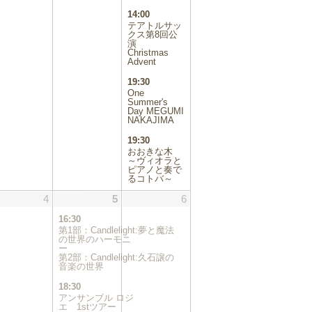
ン
14:00
ト)
テアトルサッ
クス第8回公
演
Christmas
Advent
19:30
One
Summer's
Day MEGUMI
NAKAJIMA
19:30
おおきな木
～ヴィオラと
ピアノと奏で
るコトバ～
.12.03
4
2025.12.04
5
2025.12.05
(2
6
2025.12.06
件
16:30
の
第1部：Candlelight:夢と魔法
イ
の世界のハーモニ
ー
ベ
第2部：Candlelight:久石譲の
ン
音楽の世界
ト)
18:30
アンサンブル ロジ
エ 1stツアー