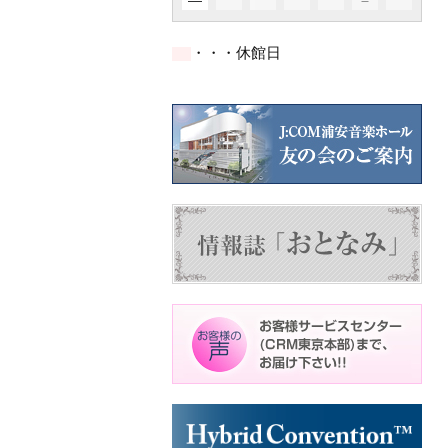
イ
イ
イ
ト)
ト)
ト)
件
件
ベ
ベ
ベ
の
の
ン
ン
ン
イ
イ
ト)
ト)
ト)
・・・休館日
ベ
ベ
ン
ン
ト)
ト)