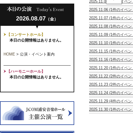
2025.11.03
(1件のイベン
Kainoa
Carta
Music
2025.11.06
(1件のイベン
da
Academy
松
Musica
Ho'ike
2026.08.07
2025.11.07
(1件のイベン
（金）
本
第
2025
ART
大
2
2025.11.08
(1件のイベン
SONGS
樹
回
第
初
ギ
演
【コンサートホール】
2025.11.09
(1件のイベン
3
め
タ
奏
ス
回
本日の公開情報はありません。
て
ー
会
2025.11.10
(1件のイベン
ト
ピ
聞
リ
寺
リ
ア
く
サ
2025.11.15
(1件のイベン
子
ン
ノ
曲
HOME
>
公演・イベント案内
イ
ピ
屋
グ
ト
知
タ
2025.11.16
(1件のイベン
ュ
お
オ
リ
っ
ル
う・
ア
と
ー
オ
て
Fragments
2025.11.20
(1件のイベン
ら・
ク
な
ケ
樹
【ハーモニーホール】
い
of
ピ
ら
ラ
み
ス
音
る
2025.11.22
(2件のイベン
sound
本日の公開情報はありません。
ア
ク
シ
プ
ト
コ
曲
カ
オ
vol.1
ノ
ラ
ッ
レ
ラ・
ン
2025.11.23
(2件のイベン
ン
ー
～
＆
シ
ク・
ミ
デ
サ
山
映
マ
ケ
フ
ク
ッ
ラ
ア
ァ
2025.11.24
(2件のイベン
ー
下
画
―
ス
ラ
ラ
ク
ン
ム
バ
Viola
混
ト
愛
上
ミ
ト
ン
リ
コ
チ
2025
2025.11.29
(4件のイベン
ウ
Ensemble
声
陽
映
ュ
ラ
ス
ネ
ン
タ
シ
０
テ
One
お
ム
2025
ア・
ギ
会
ー
「森
の
ッ
サ
イ
2025.11.30
(1件のイベン
リ
歳
ア
Summer's
お
第
カ
タ
う
ジ
の
響・
ト
ー
ム
千
ー
か
ト
Day
き
5
ペ
ー
ら
ッ
音
永
＆
ト
コ
葉
ズ
ら
ル
MEGUMI
な
回
ラ・
リ
や
ク
楽
遠
チ
Ⅹ
ン
ソ
オ
の
サ
NAKAJIMA
木
演
ア
サ
す
TOKYO
家
の
ェ
～
サ
ロ
ペ
FAMILY
ッ
～
奏
ン
イ
ド
珠
た
名
ロ
弦
ー
ギ
ラ
CONCERT
ク
ヴ