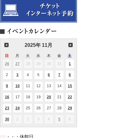
会
サ
タ
キ
玉
ち」
曲
演
楽
ト
タ
講
ス
ィ
ン
ル
ュ
の
「モ
か
奏
四
J:COM
ー
座
第
オ
ブ
in
メ
弦
ー
ら
会
重
浦
サ
名
8
ラ
ル
千
ン
楽
ツ
後
ク
奏
安
ー
作
回
と
漣
葉
タ
ア
ァ
世
ラ
名
音
ク
講
公
ピ
第
リ
ン
ル
に
ッ
曲
楽
ル
座
演
ア
一
ー
サ
ト
残
シ
を
ホ
第
Vol.7
Christmas
ノ
回
テ
ン
を
し
ク、
愉
ー
17
楽
Advent
と
演
イ
ブ
聴
た
映
し
ル
回
譜
奏
奏
ク
ル
く」
い
画
む
2025年 11月
×
定
か
で
会
Vol.58
新
浦
傑
音
Ⅴ
浦
期
ら
る
ミ
安
作
楽
～
安
演
オ
コ
日
日
月
月
火
火
水
水
木
木
金
金
土
土
サ
定
ま
を
市
奏
ペ
ト
曜
曜
曜
曜
曜
曜
曜
曲
期
で
中
文
会
26
2025.10.26
27
2025.10.27
28
2025.10.28
29
2025.10.29
30
2025.10.30
31
2025.10.31
1
2025.11.01
ラ
(2
(1
(1
バ
Vol.5
心
日
日
日
日
日
日
日
化
件
件
件
を
～
に
会
の
の
の
見
2
2025.11.02
3
2025.11.03
4
2025.11.04
5
2025.11.05
6
2025.11.06
7
2025.11.07
8
2025.11.08
(1
(1
(1
(1
イ
イ
イ
館
る！
件
件
件
件
ベ
ベ
ベ
共
「モ
の
の
の
の
ン
ン
ン
9
2025.11.09
10
2025.11.10
11
2025.11.11
12
2025.11.12
13
2025.11.13
14
2025.11.14
15
2025.11.15
(1
(1
(1
催
ー
イ
イ
イ
イ
ト)
ト)
ト)
件
件
件
事
ツ
ベ
ベ
ベ
ベ
の
の
の
業
ァ
ン
ン
ン
ン
16
2025.11.16
17
2025.11.17
18
2025.11.18
19
2025.11.19
20
2025.11.20
21
2025.11.21
22
2025.11.22
(1
(1
(2
イ
イ
イ
ル
ト)
ト)
ト)
ト)
件
件
件
ベ
ベ
ベ
ト
の
の
の
ン
ン
ン
23
2025.11.23
24
2025.11.24
25
2025.11.25
26
2025.11.26
27
2025.11.27
28
2025.11.28
29
2025.11.29
(2
(2
(4
オ
イ
イ
イ
ト)
ト)
ト)
件
件
件
ベ
ベ
ベ
ペ
の
の
の
ン
ン
ン
30
2025.11.30
1
2025.12.01
2
2025.12.02
3
2025.12.03
4
2025.12.04
5
2025.12.05
6
2025.12.06
ラ
(1
(2
イ
イ
イ
ト)
ト)
ト)
件
件
講
ベ
ベ
ベ
の
の
座
ン
ン
ン
イ
イ
」
ト)
ト)
ト)
・・・休館日
ベ
ベ