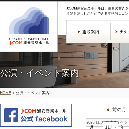
J:COM浦安音楽ホールは、生音の響き
音楽を楽しむことができる本格的なコン
公演・イベント案内
HOME
>
公演・イベント案内
前の月
2025.11.01
(1件のイベン
月
31st
年