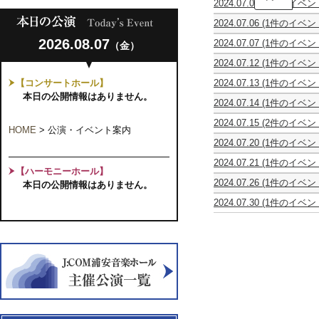
2024.07.05
(2件のイベン
子
空
空
屋
2024.07.06
(1件のイベン
を
を
お
齋
見
見
と
2026.08.07
2024.07.07
(1件のイベン
（金）
藤
上
上
な
レ
陽
げ
げ
み
2024.07.12
(1件のイベン
ト
花
て
て
プ
Vocal
ロ
＆
～
～
レ
【コンサートホール】
2024.07.13
(1件のイベン
Ensemble
な
米
子
子
ミ
第
歌
本日の公開情報はありません。
歌
倉
ど
ど
ア
2024.07.14
(1件のイベン
29
譜
の
令
も
も
ム
マ
回
喜
花
真
と
と
2024
2024.07.15
(2件のイベン
リ
ソ
ア
束
HOME
>
公演・イベント案内
ピ
聴
聴
シ
0
体
コ
ロ
カ
IN
ア
く
く
2024.07.20
(1件のイベン
リ
歳
験
と
と
ペ
千
ノ
音
音
砂
ー
か
型
オ
ア
ラ
葉
ジ
2024.07.21
(1件のイベン
楽
楽
田
ズ
ら
の
ペ
ン
コ
【ハーモニーホール】
～
ョ
国
会
会
愛
「深
コ
フ
ラ！
サ
ン
懐
2024.07.26
(1件のイベン
イ
本日の公開情報はありません。
立
～
～
梨
読
ン
ァ
人
ン
サ
か
バ
ン
音
ソ
み！
サ
ミ
気
ブ
ー
2024.07.30
(1件のイベン
し
ッ
ト
楽
プ
J.S.
ー
リ
作
ル
ト
ピ
き
ハ
コ
大
ラ
バ
ト
ー
家
の
OUR
テ
昭
が
ン
学
ノ
ッ
デ
コ
林
コ
FAVORITE
ィ
和
弾
サ
千
リ
ハ
ビ
ン
真
ン
SONGS
ナ・
歌
い
ー
葉
サ
の
ュ
サ
理
サ
ピ
謡
た？
ト
県
イ
無
ー
ー
子
ー
ア
と
幻
～
同
タ
伴
こ
ト
が
ト
ノ
そ
の
Vol.
調
ル
奏
ど
「お
誘
「砂
コ
の
チ
２
会
作
も
ん
う
時
ン
時
ェ
清
47th
品」
の
が
オ
計」
ペ
代
ロ
夏
Kunitachi
～
た
く
ペ