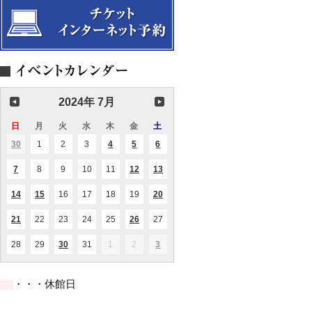
テ
～
を
に
Summer
歴
め
ミ
ラ
ィ
追
読
Concert
史
の
ュ
の
シ
っ
む
の
「わ
ー
世
ョ
て
オ
学
く
ジ
界。
ン
～
ム
び
わ
ア
【共
Violoncello
ニ
と、
く
ム」
催
da
バ
古
コ
Vol.2
事
Spalla
ス
楽
ン
業】
～
～
器
サ
演
と
2024年 7月
ー
奏
現
ト」
と
代
ス
日
日
月
月
火
火
水
水
木
木
金
金
土
土
お
楽
カ
曜
曜
曜
曜
曜
曜
曜
話
器
イ
30
2024.06.30
1
2024.07.01
2
2024.07.02
3
2024.07.03
4
2024.07.04
5
2024.07.05
6
2024.07.06
(1
(1
(2
(1
日
日
日
日
日
日
日
の
パ
件
件
件
件
聴
ー
の
の
の
の
7
2024.07.07
8
2024.07.08
9
2024.07.09
10
2024.07.10
11
2024.07.11
12
2024.07.12
13
2024.07.13
(1
(1
(1
き
イ
イ
イ
イ
テ
件
件
件
ベ
ベ
ベ
ベ
比
ィ
の
の
の
ン
ン
ン
ン
14
2024.07.14
15
2024.07.15
16
2024.07.16
17
2024.07.17
18
2024.07.18
19
2024.07.19
20
2024.07.20
べ
(1
(2
(1
ー
イ
イ
イ
ト)
ト)
ト)
ト)
件
件
件
～
Vol.9
ベ
ベ
ベ
の
の
の
ン
ン
ン
21
2024.07.21
22
2024.07.22
23
2024.07.23
24
2024.07.24
25
2024.07.25
26
2024.07.26
27
2024.07.27
(1
(1
イ
イ
イ
ト)
ト)
ト)
件
件
ベ
ベ
ベ
の
の
ン
ン
ン
28
2024.07.28
29
2024.07.29
30
2024.07.30
31
2024.07.31
1
2024.08.01
2
2024.08.02
3
2024.08.03
(1
(2
イ
イ
ト)
ト)
ト)
件
件
ベ
ベ
の
の
ン
ン
イ
イ
ト)
ト)
・・・休館日
ベ
ベ
ン
ン
ト)
ト)