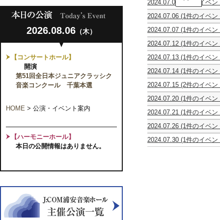
2024.07.05
(2件のイベン
子
空
空
屋
2024.07.06
(1件のイベン
を
を
お
齋
見
見
と
2026.08.06
2024.07.07
(1件のイベン
（木）
藤
上
上
な
レ
陽
げ
げ
み
2024.07.12
(1件のイベン
ト
花
て
て
プ
Vocal
ロ
＆
～
～
レ
【コンサートホール】
2024.07.13
(1件のイベン
Ensemble
な
米
子
子
ミ
第
歌
開演
歌
倉
ど
ど
ア
2024.07.14
(1件のイベン
29
譜
の
令
第51回全日本ジュニアクラッシク
も
も
ム
マ
回
喜
花
真
と
と
2024
音楽コンクール 千葉本選
2024.07.15
(2件のイベン
リ
ソ
ア
束
ピ
聴
聴
シ
0
体
コ
ロ
カ
IN
ア
く
く
2024.07.20
(1件のイベン
リ
歳
験
と
と
ペ
千
ノ
音
音
砂
ー
か
型
HOME
>
公演・イベント案内
オ
ア
ラ
葉
ジ
2024.07.21
(1件のイベン
楽
楽
田
ズ
ら
の
ペ
ン
コ
～
ョ
国
会
会
愛
「深
コ
フ
ラ！
サ
ン
懐
2024.07.26
(1件のイベン
イ
立
～
～
梨
読
ン
ァ
人
ン
サ
か
バ
ン
音
ソ
み！
【ハーモニーホール】
サ
ミ
気
ブ
ー
2024.07.30
(1件のイベン
し
ッ
ト
楽
プ
J.S.
ー
リ
作
本日の公開情報はありません。
ル
ト
ピ
き
ハ
コ
大
ラ
バ
ト
ー
家
の
OUR
テ
昭
が
ン
学
ノ
ッ
デ
コ
林
コ
FAVORITE
ィ
和
弾
サ
千
リ
ハ
ビ
ン
真
ン
SONGS
ナ・
歌
い
ー
葉
サ
の
ュ
サ
理
サ
ピ
謡
た？
ト
県
イ
無
ー
ー
子
ー
ア
と
幻
～
同
タ
伴
こ
ト
が
ト
ノ
そ
の
Vol.
調
ル
奏
ど
「お
誘
「砂
コ
の
チ
２
会
作
も
ん
う
時
ン
時
ェ
清
47th
品」
の
が
オ
計」
ペ
代
ロ
夏
Kunitachi
～
た
く
ペ