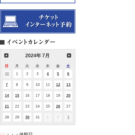
テ
～
を
に
Summer
歴
め
ミ
ラ
ィ
追
読
Concert
史
の
ュ
の
シ
っ
む
の
「わ
ー
世
ョ
て
オ
学
く
ジ
界。
ン
～
ム
び
わ
ア
【共
Violoncello
ニ
と、
く
ム」
催
da
バ
古
コ
Vol.2
事
Spalla
ス
楽
ン
業】
～
～
器
サ
演
と
ー
奏
現
ト」
と
代
ス
2024年 7月
お
楽
カ
話
器
イ
日
日
月
月
火
火
水
水
木
木
金
金
土
土
の
パ
聴
ー
曜
曜
曜
曜
曜
曜
曜
30
2024.06.30
1
2024.07.01
2
2024.07.02
3
2024.07.03
4
2024.07.04
5
2024.07.05
6
2024.07.06
(1
(1
(2
(1
き
テ
日
日
日
日
日
日
日
件
件
件
件
比
ィ
の
の
の
の
べ
ー
7
2024.07.07
8
2024.07.08
9
2024.07.09
10
2024.07.10
11
2024.07.11
12
2024.07.12
13
2024.07.13
(1
(1
(1
イ
イ
イ
イ
～
Vol.9
件
件
件
ベ
ベ
ベ
ベ
の
の
の
ン
ン
ン
ン
14
2024.07.14
15
2024.07.15
16
2024.07.16
17
2024.07.17
18
2024.07.18
19
2024.07.19
20
2024.07.20
(1
(2
(1
イ
イ
イ
ト)
ト)
ト)
ト)
件
件
件
ベ
ベ
ベ
の
の
の
ン
ン
ン
21
2024.07.21
22
2024.07.22
23
2024.07.23
24
2024.07.24
25
2024.07.25
26
2024.07.26
27
2024.07.27
(1
(1
イ
イ
イ
ト)
ト)
ト)
件
件
ベ
ベ
ベ
の
の
ン
ン
ン
28
2024.07.28
29
2024.07.29
30
2024.07.30
31
2024.07.31
1
2024.08.01
2
2024.08.02
3
2024.08.03
(1
(2
イ
イ
ト)
ト)
ト)
件
件
ベ
ベ
の
の
ン
ン
イ
イ
ト)
ト)
・・・休館日
ベ
ベ