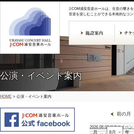
J:COM浦安音楽ホールは、生音の響き
音楽を楽しむことができる本格的なコン
公演・イベント案内
HOME
>
公演・イベント案内
前の月
2026.08.02
(1件のイベン
月
ギ
年