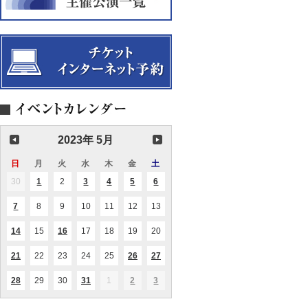
カ
ー
選
貴
回
ウ
競
ヴ
ト
方
定
ク
演！
ォ
Vol.24
に
期
ラ
～
ー
贈
演
イ
カ
PaniPani(パ
る
奏
ナ
ル
ニ
絵
会
文
コ
パ
本
化
ン
ニ
～”100
イ
サ
万
ベ
ー
回
ン
ト
生
ト
Vol.17
き
た
ね
2023年 5月
こ”
日
日
月
月
火
火
水
水
木
木
金
金
土
土
曜
曜
曜
曜
曜
曜
曜
30
2023.04.30
1
2023.05.01
2
2023.05.02
3
2023.05.03
4
2023.05.04
5
2023.05.05
6
2023.05.06
(2
(1
(2
(1
(1
日
日
日
日
日
日
日
件
件
件
件
件
の
の
の
の
の
7
2023.05.07
8
2023.05.08
9
2023.05.09
10
2023.05.10
11
2023.05.11
12
2023.05.12
13
2023.05.13
(1
イ
イ
イ
イ
イ
件
ベ
ベ
ベ
ベ
ベ
の
ン
ン
ン
ン
ン
14
2023.05.14
15
2023.05.15
16
2023.05.16
17
2023.05.17
18
2023.05.18
19
2023.05.19
20
2023.05.20
(1
(1
イ
ト)
ト)
ト)
ト)
ト)
件
件
ベ
の
の
ン
21
2023.05.21
22
2023.05.22
23
2023.05.23
24
2023.05.24
25
2023.05.25
26
2023.05.26
27
2023.05.27
(1
(1
(1
イ
イ
ト)
件
件
件
ベ
ベ
の
の
の
ン
ン
28
2023.05.28
29
2023.05.29
30
2023.05.30
31
2023.05.31
1
2023.06.01
2
2023.06.02
3
2023.06.03
(1
(1
(1
(2
イ
イ
イ
ト)
ト)
件
件
件
件
ベ
ベ
ベ
の
の
の
の
ン
ン
ン