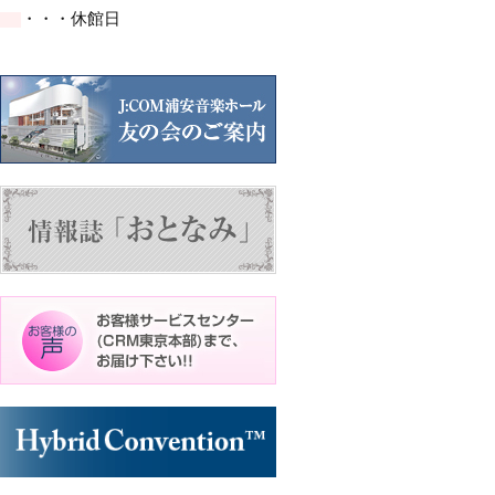
イ
イ
イ
イ
ト)
ト)
ト)
・・・休館日
ベ
ベ
ベ
ベ
ン
ン
ン
ン
ト)
ト)
ト)
ト)