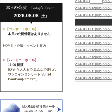
2026.08.04
(1件のイベン
タ
第
ー
2026.08.05
(2件のイベン
51
コ
第
stella
回
ン
2026.08.08
2026.08.06
(1件のイベン
（土）
51
星
全
ク
第
回
め
日
ー
2026.08.08
(1件のイベン
51
全
ぐ
本
ル
0
回
日
り
ジ
優
【コンサートホール】
2026.08.11
(1件のイベン
才
全
本
の
ュ
勝
休
か
本日の公開情報はありません。
日
ジ
物
ニ
者
2026.08.15
(1件のイベン
館
ら
本
ュ
語
ア
の
第
日
大
ジ
ニ
ク
競
2026.08.20
(1件のイベン
4
人
ュ
HOME
>
公演・イベント案内
ア
ラ
演
Episode
回
ま
ニ
ク
ッ
2026.08.21
(2件のイベン
Vol.22
0
千
で
ア
ラ
シ
Episode
ピ
～
葉
み
ク
ッ
2026.08.22
(2件のイベン
ク
0
ア
ギ
大
ん
【ハーモニーホール】
ラ
シ
千
祝
音
ノ
タ
学
な
ッ
2026.08.23
(1件のイベン
ク
11:00 開演
葉
第
楽
＆
ー
教
で
シ
ほ
音
ジ
35
コ
チ
界
0才から大人まで みんなで楽しむ
育
楽
2026.08.25
(1件のイベン
ク
し
楽
ュ
回
ン
ェ
の
学
ワンコインコンサート Vol.24
し
休
音
お
コ
ニ
ウ
ク
ロ
未
部
2026.08.29
(1件のイベン
む
館
PaniPani(パニパニ）
楽
と
ン
ア・
ク
ー
合
来
音
ヴ
ワ
日
コ
Vol.6
ク
ス
ラ
ル
同
を
楽
ォ
ン
ン
～
ー
ト
イ
千
発
担
科
ー
コ
ク
大
ル
リ
ナ
葉
表
う
OB
チ
イ
ー
人
千
ン
独
本
会
俊
コ
ェ・
ン
ル
に
葉
グ
立
選
英
ン
リ
コ
千
な
本
ス
記
奏
サ
ー
ン
葉
っ
選
第
念
者
ー
リ
サ
本
た
24
日
の
ト