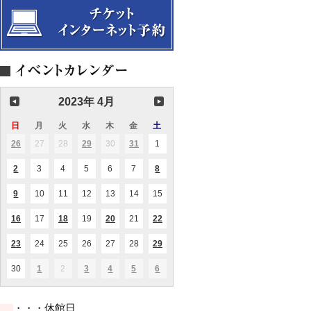
2023年 4月
日
日
月
月
火
火
水
水
木
木
金
金
土
土
曜
曜
曜
曜
曜
曜
曜
26
2023.03.26
27
2023.03.27
28
2023.03.28
29
2023.03.29
30
2023.03.30
31
2023.03.31
1
2023.04.01
(1
(1
(1
日
日
日
日
日
日
日
件
件
件
の
の
の
2
2023.04.02
3
2023.04.03
4
2023.04.04
5
2023.04.05
6
2023.04.06
7
2023.04.07
8
2023.04.08
(1
(1
イ
イ
イ
件
件
ベ
ベ
ベ
の
の
ン
ン
ン
9
2023.04.09
10
2023.04.10
11
2023.04.11
12
2023.04.12
13
2023.04.13
14
2023.04.14
15
2023.04.15
(4
イ
イ
ト)
ト)
ト)
件
ベ
ベ
の
ン
ン
16
2023.04.16
17
2023.04.17
18
2023.04.18
19
2023.04.19
20
2023.04.20
21
2023.04.21
22
2023.04.22
(1
(1
(1
(2
イ
ト)
ト)
件
件
件
件
ベ
の
の
の
の
ン
23
2023.04.23
24
2023.04.24
25
2023.04.25
26
2023.04.26
27
2023.04.27
28
2023.04.28
29
2023.04.29
(1
(1
イ
イ
イ
イ
ト)
件
件
ベ
ベ
ベ
ベ
の
の
ン
ン
ン
ン
30
2023.04.30
1
2023.05.01
2
2023.05.02
3
2023.05.03
4
2023.05.04
5
2023.05.05
6
2023.05.06
(2
(1
(2
(1
(1
イ
イ
ト)
ト)
ト)
ト)
件
件
件
件
件
ベ
ベ
の
の
の
の
の
ン
ン
イ
イ
イ
イ
イ
ト)
ト)
・・・休館日
ベ
ベ
ベ
ベ
ベ