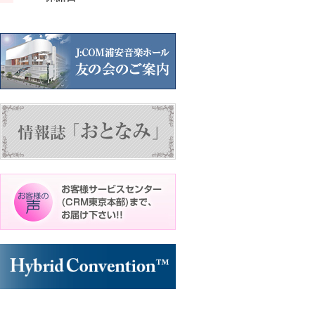
ン
ン
ン
ン
ン
ト)
ト)
ト)
ト)
ト)