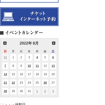
2022年 8月
日
日
月
月
火
火
水
水
木
木
金
金
土
土
曜
曜
曜
曜
曜
曜
曜
31
2022.07.31
1
2022.08.01
2
2022.08.02
3
2022.08.03
4
2022.08.04
5
2022.08.05
6
2022.08.06
(1
(1
(3
日
日
日
日
日
日
日
件
件
件
の
の
の
7
2022.08.07
8
2022.08.08
9
2022.08.09
10
2022.08.10
11
2022.08.11
12
2022.08.12
13
2022.08.13
(5
(1
(2
(1
イ
イ
イ
件
件
件
件
ベ
ベ
ベ
の
の
の
の
ン
ン
ン
14
2022.08.14
15
2022.08.15
16
2022.08.16
17
2022.08.17
18
2022.08.18
19
2022.08.19
20
2022.08.20
(1
イ
イ
イ
イ
ト)
ト)
ト)
件
ベ
ベ
ベ
ベ
の
ン
ン
ン
ン
21
2022.08.21
22
2022.08.22
23
2022.08.23
24
2022.08.24
25
2022.08.25
26
2022.08.26
27
2022.08.27
(1
(2
(1
イ
ト)
ト)
ト)
ト)
件
件
件
ベ
の
の
の
ン
28
2022.08.28
29
2022.08.29
30
2022.08.30
31
2022.08.31
1
2022.09.01
2
2022.09.02
3
2022.09.03
(2
(1
(2
(2
イ
イ
イ
ト)
件
件
件
件
ベ
ベ
ベ
の
の
の
の
ン
ン
ン
イ
イ
イ
イ
ト)
ト)
ト)
・・・休館日
ベ
ベ
ベ
ベ