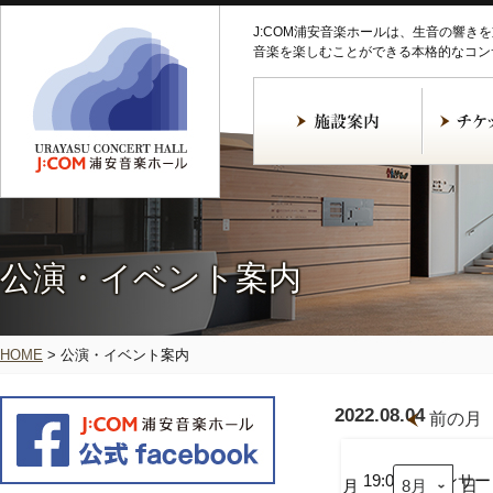
J:COM浦安音楽ホールは、生音の響き
音楽を楽しむことができる本格的なコン
公演・イベント案内
HOME
>
公演・イベント案内
2022.08.04
前の月
角
野
未
19:00
コンサー
月
日