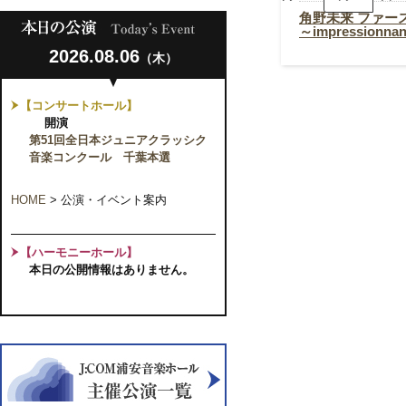
来
フ
角野未来 ファー
ァ
～impressionna
ー
2026.08.06
ス
（木）
ト
リ
サ
【コンサートホール】
イ
開演
タ
ル
第51回全日本ジュニアクラッシク
～
音楽コンクール 千葉本選
impressionnant
～
HOME
>
公演・イベント案内
【ハーモニーホール】
本日の公開情報はありません。