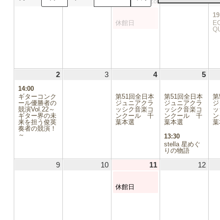
26
2026.07.26
27
2026.07.27
28
2026.07.28
(1
29
2026
日
日
日
日
件
19
の
休館日
E
イ
Q
ベ
ン
ト)
2
2026.08.02
(1
3
2026.08.03
4
2026.08.04
(1
5
2026
(2
件
件
件
14:00
の
の
の
ギターコンク
第51回全日本
第51回全日本
第
イ
イ
イ
ール優勝者の
ジュニアクラ
ジュニアクラ
ジ
競演Vol.22～
ベ
ッシク音楽コ
ベ
ッシク音楽コ
ベ
ッ
ギター界の未
ンクール 千
ンクール 千
ン
ン
ン
ン
来を担う俊英
葉本選
葉本選
葉
ト)
ト)
ト)
奏者の競演！
～
13:30
stella 星めぐ
りの物語
9
2026.08.09
10
2026.08.10
11
2026.08.11
(1
12
2026
件
の
休館日
イ
ベ
ン
ト)