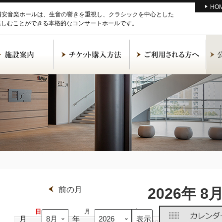
HO
M浦安音楽ホールは、生音の響きを重視し、クラシックを中心とした
楽しむことができる本格的なコンサートホールです。
前の月
2026年 8
日
日
月
月
火
火
水
水
月
年
曜
曜
曜
曜