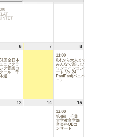
.07.29
30
2026.07.30
(1
31
2026.07.31
1
2026.08.01
日
日
日
件
:00
の
CLAT
イ
UINTET
ベ
ン
ト)
.08.05
6
2026.08.06
(1
7
2026.08.07
8
2026.08.08
(1
件
件
11:00
の
の
51回全日本
0才から大人まで
イ
イ
ュニアクラ
みんなで楽しむ
シク音楽コ
ベ
ワンコインコンサ
ベ
クール 千
ート Vol.24
ン
ン
本選
PaniPani(パニパ
ト)
ト)
ニ）
.08.12
13
2026.08.13
14
2026.08.14
15
2026.08.15
(1
件
13:00
の
第4回 千葉
イ
大学教育学部
音楽科OBコ
ベ
ンサート
ン
ト)