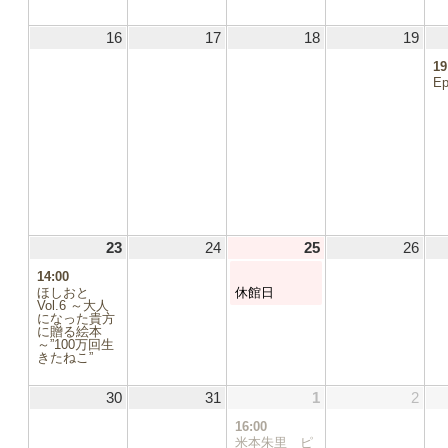
16
2026.08.16
17
2026.08.17
18
2026.08.18
19
2026
19
Ep
.05
1.12
23
2026.08.23
(1
24
2026.08.24
25
2026.08.25
(1
26
2026
件
件
14:00
1.19
の
の
ほしおと
休館日
イ
イ
Vol.6 ～大人
1.26
になった貴方
ベ
ベ
に贈る絵本
ン
ン
～”100万回生
.03
ト)
ト)
きたねこ”
30
2026.08.30
31
2026.08.31
1
2026.09.01
(1
2
2026
件
16:00
の
米本朱里 ピ