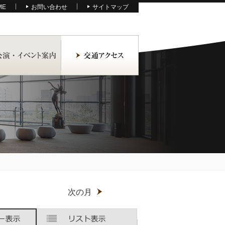
ME
お問い合わせ
サイトマップ
月
次の月
木
木
金
金
土
土
曜
曜
曜