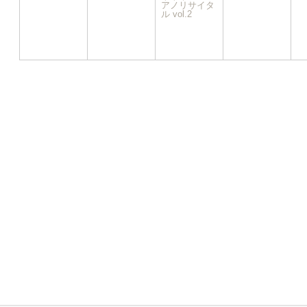
イ
アノリサイタ
ル vol.2
ベ
ン
ト)