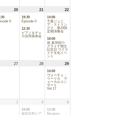
.08.19
20
2026.08.20
(1
21
2026.08.21
(2
22
2026.08.22
(2
件
件
件
:30
19:30
14:00
の
の
の
isode 0
Episode 0
千葉ジュニ
イ
イ
イ
ア・ストリン
ベ
ベ
グス 第24回
ベ
12:30
定期演奏会
ン
ン
ン
ピアノ＆チェ
ロ合同発表会
ト)
ト)
ト)
18:00
祝 第35回ウ
クライナ独立
記念日 ウクラ
イナ文化イベ
ント
.08.26
27
2026.08.27
28
2026.08.28
29
2026.08.29
(1
件
14:00
の
ヴォーチェ・
イ
リーリカ ヴ
ォーカルコン
ベ
サート
ン
Vol.17
ト)
.09.02
3
2026.09.03
4
2026.09.04
(1
5
2026.09.05
(1
件
件
19:00
13:30
の
の
柴田百慧ピア
Miyaken