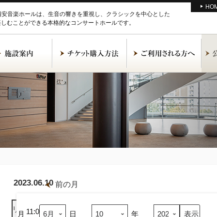
HO
M浦安音楽ホールは、生音の響きを重視し、クラシックを中心とした
楽しむことができる本格的なコンサートホールです。
2023.06.10
前の月
朗
読
リスト
表示
フ
11:00
月
日
年