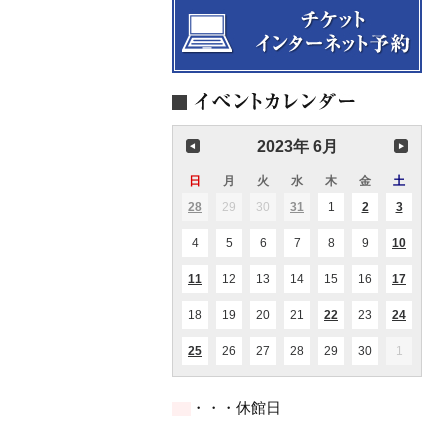
2023年 6月
日
日
月
月
火
火
水
水
木
木
金
金
土
土
曜
曜
曜
曜
曜
曜
曜
28
2023.05.28
29
2023.05.29
30
2023.05.30
31
2023.05.31
1
2023.06.01
2
2023.06.02
3
2023.06
(1
(1
(1
(2
日
日
日
日
日
日
日
件
件
件
件
の
の
の
の
4
2023.06.04
5
2023.06.05
6
2023.06.06
7
2023.06.07
8
2023.06.08
9
2023.06.09
10
2023.0
(1
イ
イ
イ
イ
件
ベ
ベ
ベ
ベ
の
ン
ン
ン
ン
11
2023.06.11
12
2023.06.12
13
2023.06.13
14
2023.06.14
15
2023.06.15
16
2023.06.16
17
2023.0
(1
(1
イ
ト)
ト)
ト)
ト)
件
件
ベ
の
の
ン
18
2023.06.18
19
2023.06.19
20
2023.06.20
21
2023.06.21
22
2023.06.22
23
2023.06.23
24
2023.0
(1
(1
イ
イ
ト)
件
件
ベ
ベ
の
の
ン
ン
25
2023.06.25
26
2023.06.26
27
2023.06.27
28
2023.06.28
29
2023.06.29
30
2023.06.30
1
2023.07
(2
イ
イ
ト)
ト)
件
ベ
ベ
の
ン
ン
イ
ト)
ト)
・・・休館日
ベ
ン
ト)