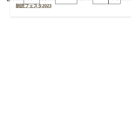
ェ
ス
朗読フェスタ2023
タ
2023