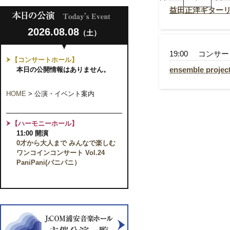
洋
ギ
益田正洋ギターリ
タ
ー
2026.08.08
リ
（土）
ensemble
サ
project
イ
LiLac
19:00
コンサー
タ
【コンサートホール】
Vol.3
ル
ensemble project
本日の公開情報はありません。
in
千
葉
HOME
>
公演・イベント案内
【ハーモニーホール】
11:00 開演
0才から大人まで みんなで楽しむ
ワンコインコンサート Vol.24
PaniPani(パニパニ）