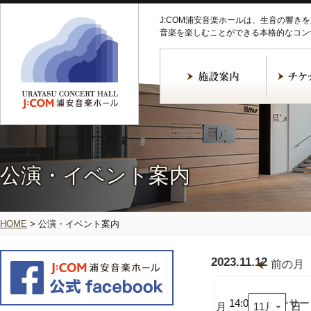
J:COM浦安音楽ホールは、生音の響き
音楽を楽しむことができる本格的なコン
公演・イベント案内
HOME
>
公演・イベント案内
2023.11.12
前の月
益
田
正
14:00
コンサー
月
日