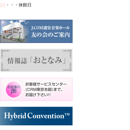
イ
イ
イ
イ
ト)
ト)
ト)
・・・休館日
ベ
ベ
ベ
ベ
ン
ン
ン
ン
ト)
ト)
ト)
ト)