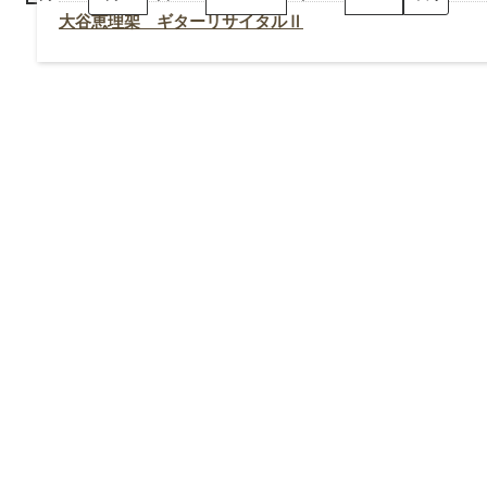
理
架
大谷恵理架 ギターリサイタルⅡ
ギ
タ
ー
リ
サ
イ
タ
ル
Ⅱ