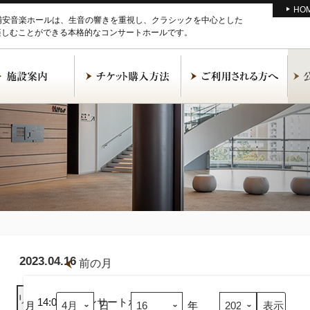
HO
M浦安音楽ホールは、生音の響きを重視し、クラシックを中心とした
楽しむことができる本格的なコンサートホールです。
2023.04.16
前の月
大
谷
リスト
表示
恵
14:00
コンサートホール
月
日
年