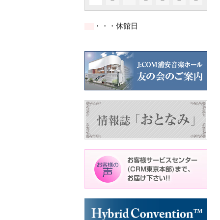
イ
イ
ト)
ト)
ト)
ト)
件
件
件
件
件
ベ
ベ
の
の
の
の
の
ン
ン
イ
イ
イ
イ
イ
ト)
ト)
・・・休館日
ベ
ベ
ベ
ベ
ベ
ン
ン
ン
ン
ン
ト)
ト)
ト)
ト)
ト)