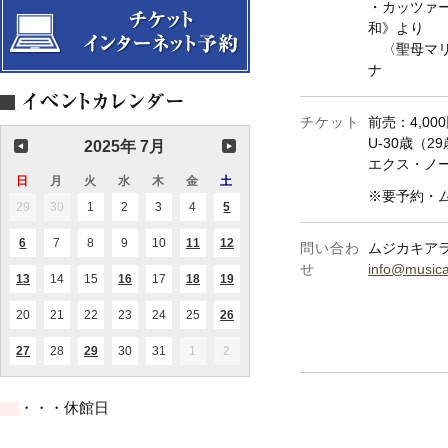
・カッツァ
和》より
〈聖母マリ
ナ
チケット
前売：4,00
U-30歳（2
2025年 7月
エクス・ノー
日
日
月
月
火
火
水
水
木
木
金
金
土
土
※要予約・
曜
曜
曜
曜
曜
曜
曜
29
2025.06.29
30
2025.06.30
1
2025.07.01
2
2025.07.02
3
2025.07.03
4
2025.07.04
5
2025.07.05
(2
日
日
日
日
日
日
日
件
の
6
2025.07.06
7
2025.07.07
8
2025.07.08
9
2025.07.09
10
2025.07.10
11
2025.07.11
12
2025.07.12
(1
(1
(1
問い合わ
ムジカキアラ 
イ
件
件
件
ベ
せ
info@musica
の
の
の
ン
13
2025.07.13
14
2025.07.14
15
2025.07.15
16
2025.07.16
17
2025.07.17
18
2025.07.18
19
2025.07.19
(1
(1
(1
(1
イ
イ
イ
ト)
件
件
件
件
ベ
ベ
ベ
の
の
の
の
ン
ン
ン
20
2025.07.20
21
2025.07.21
22
2025.07.22
23
2025.07.23
24
2025.07.24
25
2025.07.25
26
2025.07.26
(1
イ
イ
イ
イ
ト)
ト)
ト)
件
ベ
ベ
ベ
ベ
の
ン
ン
ン
ン
27
2025.07.27
28
2025.07.28
29
2025.07.29
30
2025.07.30
31
2025.07.31
1
2025.08.01
2
2025.08.02
(1
(1
イ
ト)
ト)
ト)
ト)
件
件
ベ
の
の
ン
イ
イ
ト)
・・・休館日
ベ
ベ
ン
ン
ト)
ト)