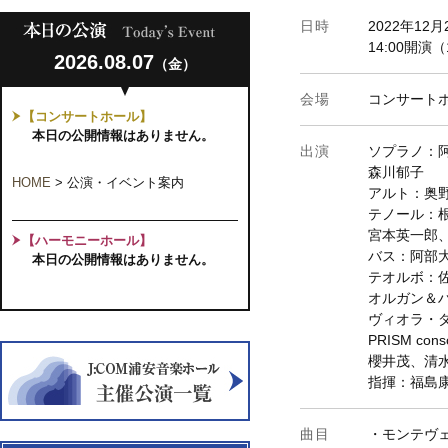
日時
2022年12月
14:00開演（
2026.08.07
（金）
会場
コンサート
【コンサートホール】
本日の公開情報はありません。
出演
ソプラノ：
森川郁子
HOME
>
公演・イベント案内
アルト：奥
テノール：
宮本英一郎
【ハーモニーホール】
バス：阿部
本日の公開情報はありません。
テオルボ：
オルガン＆
ヴィオラ・
PRISM consor
櫻井茂、清
指揮：福島
曲目
・モンテヴ