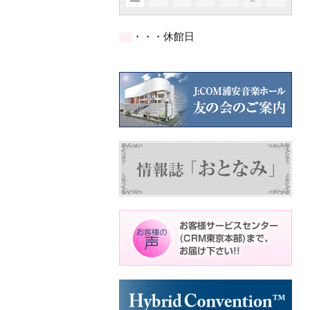
イ
イ
イ
ト)
ト)
ト)
件
件
ベ
ベ
ベ
の
の
ン
ン
ン
イ
イ
ト)
ト)
ト)
・・・休館日
ベ
ベ
ン
ン
ト)
ト)