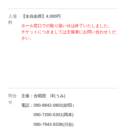
入場
【全自由席】4,000円
料
ホール窓口での取り扱い分は終了いたしました。
チケットにつきましては主催者にお問い合わせくだ
さい。
.01
.08
問合
主催：合唱団 洋(うみ)
1.15
せ
電話：090-8842-0802(砂田）
1.22
090-7200-5301(岡本)
1.29
090-7943-9338(川合)
.06